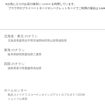
※お気に入りのお店の保存に
cookie
を利用しています。
ブラウザのプライベートモードやシークレットモードでご利用の場合は coo
北海道・東北 のチラシ
北海道
青森県
岩手県
宮城県
秋田県
山形県
福島県
東海 のチラシ
岐阜県
静岡県
愛知県
三重県
四国 のチラシ
徳島県
香川県
愛媛県
高知県
ホームセンター
島忠
コメリ
ナフコ
コーナン
カインズ
アストロプロダクツ
DCM
ジョイフル本田