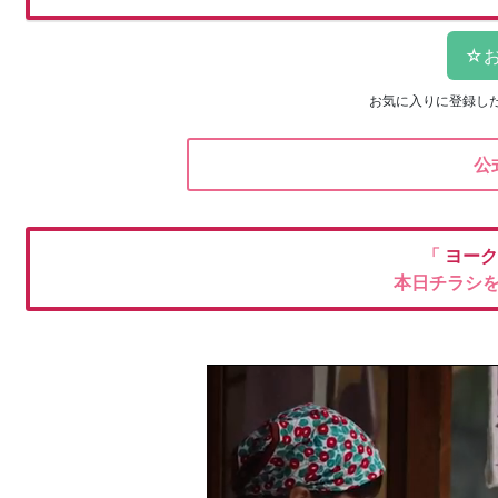
お気に入りに登録し
公
「
ヨーク
本日チラシ