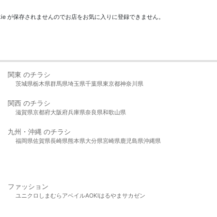
kie が保存されませんのでお店をお気に入りに登録できません。
関東 のチラシ
茨城県
栃木県
群馬県
埼玉県
千葉県
東京都
神奈川県
関西 のチラシ
滋賀県
京都府
大阪府
兵庫県
奈良県
和歌山県
九州・沖縄 のチラシ
福岡県
佐賀県
長崎県
熊本県
大分県
宮崎県
鹿児島県
沖縄県
ファッション
ユニクロ
しまむら
アベイル
AOKI
はるやま
サカゼン