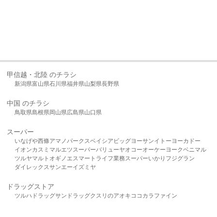
甲信越・北陸 のチラシ
新潟県
富山県
石川県
福井県
山梨県
長野県
中国 のチラシ
鳥取県
島根県
岡山県
広島県
山口県
スーパー
いなげや
西條
アマノパークス
ベイシア
ビッグヨーサン
イトーヨーカドー
イオン
カスミ
マルエツ
スーパーバリュー
ヤオコー
オーケー
ヨークベニマル
ツルヤ
マルト
オギノ
エスマート
ライフ
業務スーパー
いかり
フジグラン
ダイレックス
サンエー
イズミヤ
ドラッグストア
ツルハドラッグ
サンドラッグ
クスリのアオキ
ココカラファイン