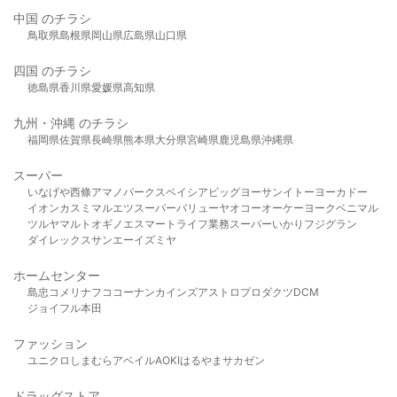
中国 のチラシ
鳥取県
島根県
岡山県
広島県
山口県
四国 のチラシ
徳島県
香川県
愛媛県
高知県
九州・沖縄 のチラシ
福岡県
佐賀県
長崎県
熊本県
大分県
宮崎県
鹿児島県
沖縄県
スーパー
いなげや
西條
アマノパークス
ベイシア
ビッグヨーサン
イトーヨーカドー
イオン
カスミ
マルエツ
スーパーバリュー
ヤオコー
オーケー
ヨークベニマル
ツルヤ
マルト
オギノ
エスマート
ライフ
業務スーパー
いかり
フジグラン
ダイレックス
サンエー
イズミヤ
ホームセンター
島忠
コメリ
ナフコ
コーナン
カインズ
アストロプロダクツ
DCM
ジョイフル本田
ファッション
ユニクロ
しまむら
アベイル
AOKI
はるやま
サカゼン
ドラッグストア