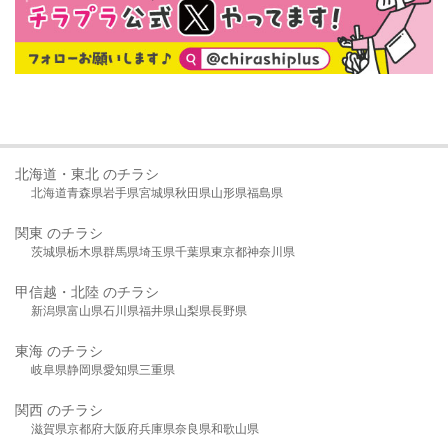
北海道・東北 のチラシ
北海道
青森県
岩手県
宮城県
秋田県
山形県
福島県
関東 のチラシ
茨城県
栃木県
群馬県
埼玉県
千葉県
東京都
神奈川県
甲信越・北陸 のチラシ
新潟県
富山県
石川県
福井県
山梨県
長野県
東海 のチラシ
岐阜県
静岡県
愛知県
三重県
関西 のチラシ
滋賀県
京都府
大阪府
兵庫県
奈良県
和歌山県