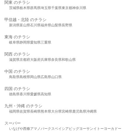
関東 のチラシ
茨城県
栃木県
群馬県
埼玉県
千葉県
東京都
神奈川県
甲信越・北陸 のチラシ
新潟県
富山県
石川県
福井県
山梨県
長野県
東海 のチラシ
岐阜県
静岡県
愛知県
三重県
関西 のチラシ
滋賀県
京都府
大阪府
兵庫県
奈良県
和歌山県
中国 のチラシ
鳥取県
島根県
岡山県
広島県
山口県
四国 のチラシ
徳島県
香川県
愛媛県
高知県
九州・沖縄 のチラシ
福岡県
佐賀県
長崎県
熊本県
大分県
宮崎県
鹿児島県
沖縄県
スーパー
いなげや
西條
アマノパークス
ベイシア
ビッグヨーサン
イトーヨーカドー