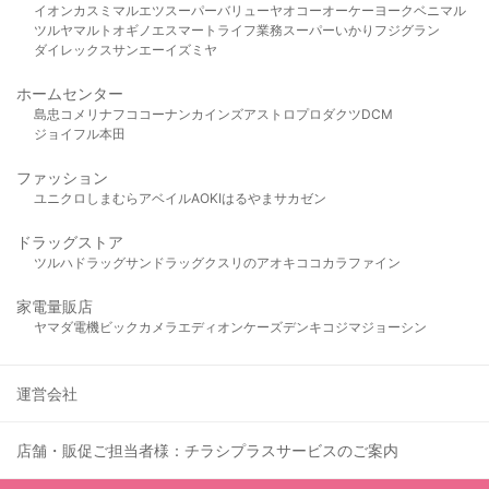
イオン
カスミ
マルエツ
スーパーバリュー
ヤオコー
オーケー
ヨークベニマル
ツルヤ
マルト
オギノ
エスマート
ライフ
業務スーパー
いかり
フジグラン
ダイレックス
サンエー
イズミヤ
ホームセンター
島忠
コメリ
ナフコ
コーナン
カインズ
アストロプロダクツ
DCM
ジョイフル本田
ファッション
ユニクロ
しまむら
アベイル
AOKI
はるやま
サカゼン
ドラッグストア
ツルハドラッグ
サンドラッグ
クスリのアオキ
ココカラファイン
家電量販店
ヤマダ電機
ビックカメラ
エディオン
ケーズデンキ
コジマ
ジョーシン
運営会社
店舗・販促ご担当者様：チラシプラスサービスのご案内