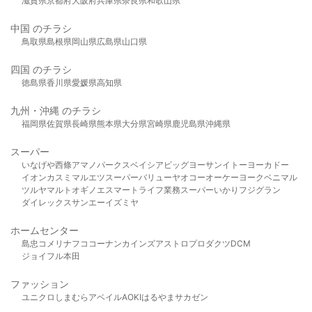
滋賀県
京都府
大阪府
兵庫県
奈良県
和歌山県
中国 のチラシ
鳥取県
島根県
岡山県
広島県
山口県
四国 のチラシ
徳島県
香川県
愛媛県
高知県
九州・沖縄 のチラシ
福岡県
佐賀県
長崎県
熊本県
大分県
宮崎県
鹿児島県
沖縄県
スーパー
いなげや
西條
アマノパークス
ベイシア
ビッグヨーサン
イトーヨーカドー
イオン
カスミ
マルエツ
スーパーバリュー
ヤオコー
オーケー
ヨークベニマル
ツルヤ
マルト
オギノ
エスマート
ライフ
業務スーパー
いかり
フジグラン
ダイレックス
サンエー
イズミヤ
ホームセンター
島忠
コメリ
ナフコ
コーナン
カインズ
アストロプロダクツ
DCM
ジョイフル本田
ファッション
ユニクロ
しまむら
アベイル
AOKI
はるやま
サカゼン