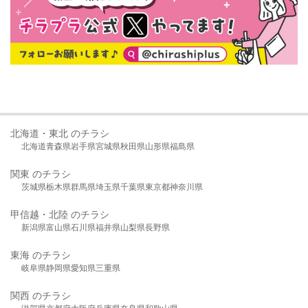
北海道・東北 のチラシ
北海道
青森県
岩手県
宮城県
秋田県
山形県
福島県
関東 のチラシ
茨城県
栃木県
群馬県
埼玉県
千葉県
東京都
神奈川県
甲信越・北陸 のチラシ
新潟県
富山県
石川県
福井県
山梨県
長野県
東海 のチラシ
岐阜県
静岡県
愛知県
三重県
関西 のチラシ