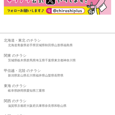
北海道・東北 のチラシ
北海道
青森県
岩手県
宮城県
秋田県
山形県
福島県
関東 のチラシ
茨城県
栃木県
群馬県
埼玉県
千葉県
東京都
神奈川県
甲信越・北陸 のチラシ
新潟県
富山県
石川県
福井県
山梨県
長野県
東海 のチラシ
岐阜県
静岡県
愛知県
三重県
関西 のチラシ
滋賀県
京都府
大阪府
兵庫県
奈良県
和歌山県