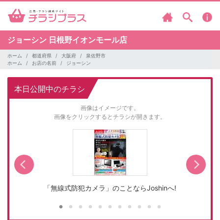
ジョーシン
日根野イオンモール店
ホーム
都道府県
大阪府
泉佐野市
ホーム
お店の名前
ジョーシン
本日公開中のチラシ
画像はイメージです。
画像をクリックするとチラシが開きます。
「無線式防犯カメラ」のことならJoshinへ!