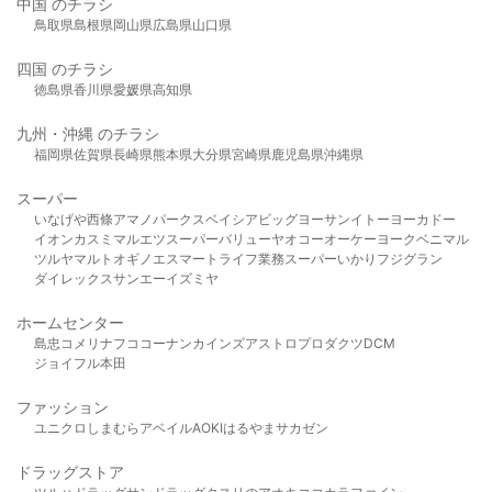
中国 のチラシ
鳥取県
島根県
岡山県
広島県
山口県
四国 のチラシ
徳島県
香川県
愛媛県
高知県
九州・沖縄 のチラシ
福岡県
佐賀県
長崎県
熊本県
大分県
宮崎県
鹿児島県
沖縄県
スーパー
いなげや
西條
アマノパークス
ベイシア
ビッグヨーサン
イトーヨーカドー
イオン
カスミ
マルエツ
スーパーバリュー
ヤオコー
オーケー
ヨークベニマル
ツルヤ
マルト
オギノ
エスマート
ライフ
業務スーパー
いかり
フジグラン
ダイレックス
サンエー
イズミヤ
ホームセンター
島忠
コメリ
ナフコ
コーナン
カインズ
アストロプロダクツ
DCM
ジョイフル本田
ファッション
ユニクロ
しまむら
アベイル
AOKI
はるやま
サカゼン
ドラッグストア