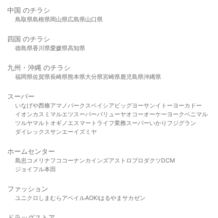
中国 のチラシ
鳥取県
島根県
岡山県
広島県
山口県
四国 のチラシ
徳島県
香川県
愛媛県
高知県
九州・沖縄 のチラシ
福岡県
佐賀県
長崎県
熊本県
大分県
宮崎県
鹿児島県
沖縄県
スーパー
いなげや
西條
アマノパークス
ベイシア
ビッグヨーサン
イトーヨーカドー
イオン
カスミ
マルエツ
スーパーバリュー
ヤオコー
オーケー
ヨークベニマル
ツルヤ
マルト
オギノ
エスマート
ライフ
業務スーパー
いかり
フジグラン
ダイレックス
サンエー
イズミヤ
ホームセンター
島忠
コメリ
ナフコ
コーナン
カインズ
アストロプロダクツ
DCM
ジョイフル本田
ファッション
ユニクロ
しまむら
アベイル
AOKI
はるやま
サカゼン
ドラッグストア