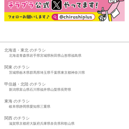
北海道・東北 のチラシ
北海道
青森県
岩手県
宮城県
秋田県
山形県
福島県
関東 のチラシ
茨城県
栃木県
群馬県
埼玉県
千葉県
東京都
神奈川県
甲信越・北陸 のチラシ
新潟県
富山県
石川県
福井県
山梨県
長野県
東海 のチラシ
岐阜県
静岡県
愛知県
三重県
関西 のチラシ
滋賀県
京都府
大阪府
兵庫県
奈良県
和歌山県