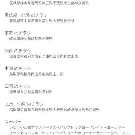
茨城県
栃木県
群馬県
埼玉県
千葉県
東京都
神奈川県
甲信越・北陸 のチラシ
新潟県
富山県
石川県
福井県
山梨県
長野県
東海 のチラシ
岐阜県
静岡県
愛知県
三重県
関西 のチラシ
滋賀県
京都府
大阪府
兵庫県
奈良県
和歌山県
中国 のチラシ
鳥取県
島根県
岡山県
広島県
山口県
四国 のチラシ
徳島県
香川県
愛媛県
高知県
九州・沖縄 のチラシ
福岡県
佐賀県
長崎県
熊本県
大分県
宮崎県
鹿児島県
沖縄県
スーパー
いなげや
西條
アマノパークス
ベイシア
ビッグヨーサン
イトーヨーカドー
イオン
カスミ
マルエツ
スーパーバリュー
ヤオコー
オーケー
ヨークベニマル