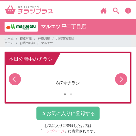
マルエツ
平二丁目店
ホーム
都道府県
神奈川県
川崎市宮前区
ホーム
お店の名前
マルエツ
本日公開中のチラシ
8/7号チラシ
お気に入りに登録したお店は
「
トップページ
」に表示されます。