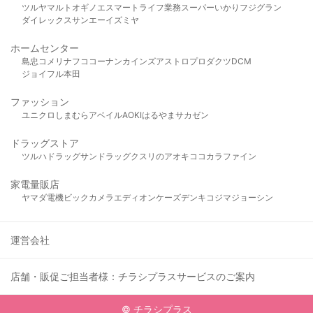
ツルヤ
マルト
オギノ
エスマート
ライフ
業務スーパー
いかり
フジグラン
ダイレックス
サンエー
イズミヤ
ホームセンター
島忠
コメリ
ナフコ
コーナン
カインズ
アストロプロダクツ
DCM
ジョイフル本田
ファッション
ユニクロ
しまむら
アベイル
AOKI
はるやま
サカゼン
ドラッグストア
ツルハドラッグ
サンドラッグ
クスリのアオキ
ココカラファイン
家電量販店
ヤマダ電機
ビックカメラ
エディオン
ケーズデンキ
コジマ
ジョーシン
運営会社
店舗・販促ご担当者様：チラシプラスサービスのご案内
© チラシプラス