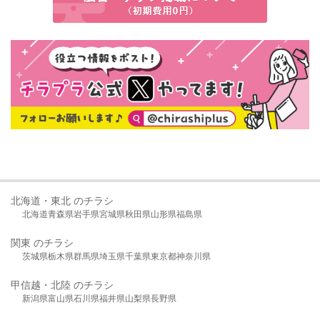
北海道・東北 のチラシ
北海道
青森県
岩手県
宮城県
秋田県
山形県
福島県
関東 のチラシ
茨城県
栃木県
群馬県
埼玉県
千葉県
東京都
神奈川県
甲信越・北陸 のチラシ
新潟県
富山県
石川県
福井県
山梨県
長野県