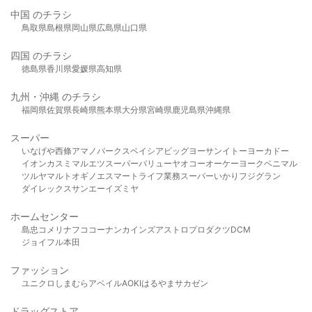
中国 のチラシ
鳥取県
島根県
岡山県
広島県
山口県
四国 のチラシ
徳島県
香川県
愛媛県
高知県
九州・沖縄 のチラシ
福岡県
佐賀県
長崎県
熊本県
大分県
宮崎県
鹿児島県
沖縄県
スーパー
いなげや
西條
アマノパークス
ベイシア
ビッグヨーサン
イトーヨーカドー
イオン
カスミ
マルエツ
スーパーバリュー
ヤオコー
オーケー
ヨークベニマル
ツルヤ
マルト
オギノ
エスマート
ライフ
業務スーパー
いかり
フジグラン
ダイレックス
サンエー
イズミヤ
ホームセンター
島忠
コメリ
ナフコ
コーナン
カインズ
アストロプロダクツ
DCM
ジョイフル本田
ファッション
ユニクロ
しまむら
アベイル
AOKI
はるやま
サカゼン
ドラッグストア