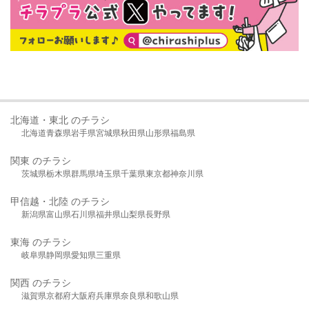
北海道・東北 のチラシ
北海道
青森県
岩手県
宮城県
秋田県
山形県
福島県
関東 のチラシ
茨城県
栃木県
群馬県
埼玉県
千葉県
東京都
神奈川県
甲信越・北陸 のチラシ
新潟県
富山県
石川県
福井県
山梨県
長野県
東海 のチラシ
岐阜県
静岡県
愛知県
三重県
関西 のチラシ
滋賀県
京都府
大阪府
兵庫県
奈良県
和歌山県