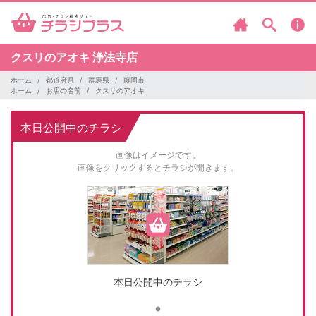
クスリのアオキ
浄法寺店
ホーム
都道府県
群馬県
藤岡市
ホーム
お店の名前
クスリのアオキ
本日公開中のチラシ
画像はイメージです。
画像をクリックするとチラシが開きます。
本日公開中のチラシ