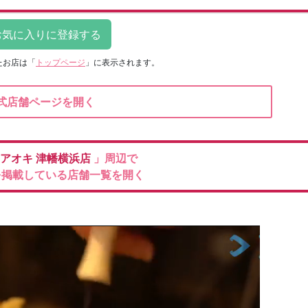
たお店は
「
トップページ
」に表示されます。
式店舗ページを開く
のアオキ
津幡横浜店
」周辺で
を掲載している店舗一覧を開く