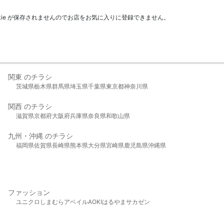
kie が保存されませんのでお店をお気に入りに登録できません。
関東 のチラシ
茨城県
栃木県
群馬県
埼玉県
千葉県
東京都
神奈川県
関西 のチラシ
滋賀県
京都府
大阪府
兵庫県
奈良県
和歌山県
九州・沖縄 のチラシ
福岡県
佐賀県
長崎県
熊本県
大分県
宮崎県
鹿児島県
沖縄県
ファッション
ユニクロ
しまむら
アベイル
AOKI
はるやま
サカゼン