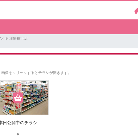
オキ 津幡横浜店
。
画像をクリックするとチラシが開きます。
本日公開中のチラシ