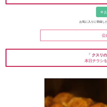
お気に入りに登録し
公
「
クスリ
本日チラシ