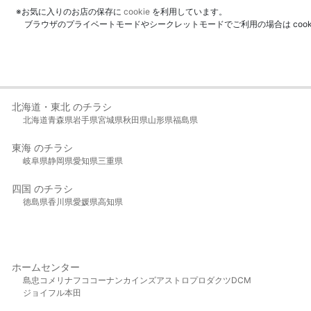
※お気に入りのお店の保存に
cookie
を利用しています。
ブラウザのプライベートモードやシークレットモードでご利用の場合は coo
北海道・東北 のチラシ
北海道
青森県
岩手県
宮城県
秋田県
山形県
福島県
東海 のチラシ
岐阜県
静岡県
愛知県
三重県
四国 のチラシ
徳島県
香川県
愛媛県
高知県
ホームセンター
島忠
コメリ
ナフコ
コーナン
カインズ
アストロプロダクツ
DCM
ジョイフル本田