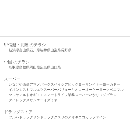
甲信越・北陸 のチラシ
新潟県
富山県
石川県
福井県
山梨県
長野県
中国 のチラシ
鳥取県
島根県
岡山県
広島県
山口県
スーパー
いなげや
西條
アマノパークス
ベイシア
ビッグヨーサン
イトーヨーカドー
イオン
カスミ
マルエツ
スーパーバリュー
ヤオコー
オーケー
ヨークベニマル
ツルヤ
マルト
オギノ
エスマート
ライフ
業務スーパー
いかり
フジグラン
ダイレックス
サンエー
イズミヤ
ドラッグストア
ツルハドラッグ
サンドラッグ
クスリのアオキ
ココカラファイン