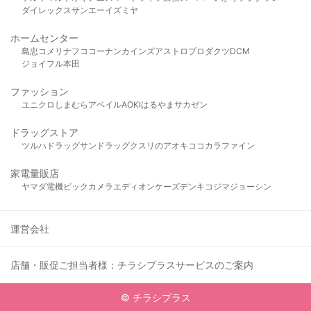
ダイレックス
サンエー
イズミヤ
ホームセンター
島忠
コメリ
ナフコ
コーナン
カインズ
アストロプロダクツ
DCM
ジョイフル本田
ファッション
ユニクロ
しまむら
アベイル
AOKI
はるやま
サカゼン
ドラッグストア
ツルハドラッグ
サンドラッグ
クスリのアオキ
ココカラファイン
家電量販店
ヤマダ電機
ビックカメラ
エディオン
ケーズデンキ
コジマ
ジョーシン
運営会社
店舗・販促ご担当者様：チラシプラスサービスのご案内
© チラシプラス