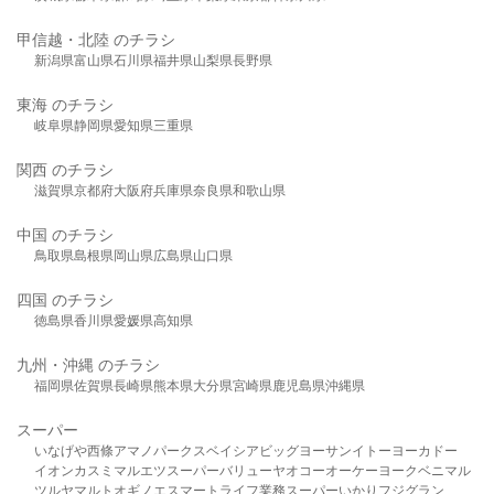
甲信越・北陸 のチラシ
新潟県
富山県
石川県
福井県
山梨県
長野県
東海 のチラシ
岐阜県
静岡県
愛知県
三重県
関西 のチラシ
滋賀県
京都府
大阪府
兵庫県
奈良県
和歌山県
中国 のチラシ
鳥取県
島根県
岡山県
広島県
山口県
四国 のチラシ
徳島県
香川県
愛媛県
高知県
九州・沖縄 のチラシ
福岡県
佐賀県
長崎県
熊本県
大分県
宮崎県
鹿児島県
沖縄県
スーパー
いなげや
西條
アマノパークス
ベイシア
ビッグヨーサン
イトーヨーカドー
イオン
カスミ
マルエツ
スーパーバリュー
ヤオコー
オーケー
ヨークベニマル
ツルヤ
マルト
オギノ
エスマート
ライフ
業務スーパー
いかり
フジグラン