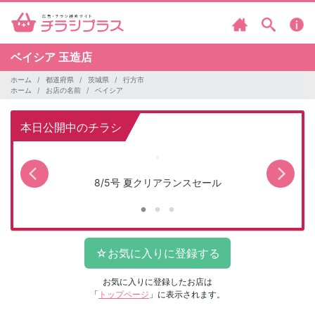
ベイシア
玉造店
ホーム
都道府県
茨城県
行方市
ホーム
お店の名前
ベイシア
本日公開中のチラシ
8/5号 夏クリアランスセール
お気に入りに登録したお店は
「
トップページ
」に表示されます。