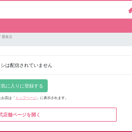
 鷹巣店
ラシは配信されていません
たお店は
「
トップページ
」に表示されます。
式店舗ページを開く