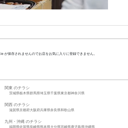
kie が保存されませんのでお店をお気に入りに登録できません。
関東 のチラシ
茨城県
栃木県
群馬県
埼玉県
千葉県
東京都
神奈川県
関西 のチラシ
滋賀県
京都府
大阪府
兵庫県
奈良県
和歌山県
九州・沖縄 のチラシ
福岡県
佐賀県
長崎県
熊本県
大分県
宮崎県
鹿児島県
沖縄県