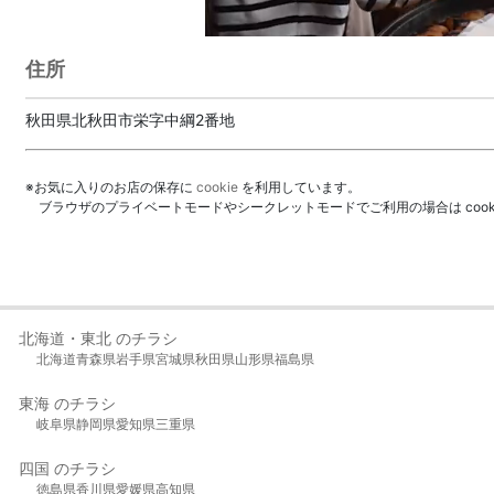
住所
秋田県北秋田市栄字中綱2番地
※お気に入りのお店の保存に
cookie
を利用しています。
ブラウザのプライベートモードやシークレットモードでご利用の場合は coo
北海道・東北 のチラシ
北海道
青森県
岩手県
宮城県
秋田県
山形県
福島県
東海 のチラシ
岐阜県
静岡県
愛知県
三重県
四国 のチラシ
徳島県
香川県
愛媛県
高知県