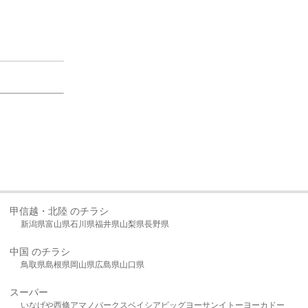
甲信越・北陸 のチラシ
新潟県
富山県
石川県
福井県
山梨県
長野県
中国 のチラシ
鳥取県
島根県
岡山県
広島県
山口県
スーパー
いなげや
西條
アマノパークス
ベイシア
ビッグヨーサン
イトーヨーカドー