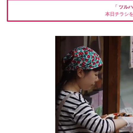
「
ツルハ
本日チラシ