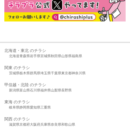
北海道・東北 のチラシ
北海道
青森県
岩手県
宮城県
秋田県
山形県
福島県
関東 のチラシ
茨城県
栃木県
群馬県
埼玉県
千葉県
東京都
神奈川県
甲信越・北陸 のチラシ
新潟県
富山県
石川県
福井県
山梨県
長野県
東海 のチラシ
岐阜県
静岡県
愛知県
三重県
関西 のチラシ
滋賀県
京都府
大阪府
兵庫県
奈良県
和歌山県