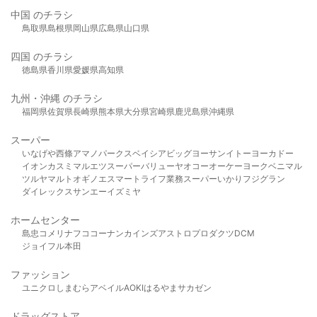
中国 のチラシ
鳥取県
島根県
岡山県
広島県
山口県
四国 のチラシ
徳島県
香川県
愛媛県
高知県
九州・沖縄 のチラシ
福岡県
佐賀県
長崎県
熊本県
大分県
宮崎県
鹿児島県
沖縄県
スーパー
いなげや
西條
アマノパークス
ベイシア
ビッグヨーサン
イトーヨーカドー
イオン
カスミ
マルエツ
スーパーバリュー
ヤオコー
オーケー
ヨークベニマル
ツルヤ
マルト
オギノ
エスマート
ライフ
業務スーパー
いかり
フジグラン
ダイレックス
サンエー
イズミヤ
ホームセンター
島忠
コメリ
ナフコ
コーナン
カインズ
アストロプロダクツ
DCM
ジョイフル本田
ファッション
ユニクロ
しまむら
アベイル
AOKI
はるやま
サカゼン
ドラッグストア