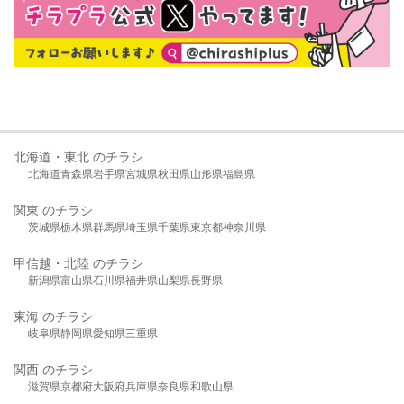
北海道・東北 のチラシ
北海道
青森県
岩手県
宮城県
秋田県
山形県
福島県
関東 のチラシ
茨城県
栃木県
群馬県
埼玉県
千葉県
東京都
神奈川県
甲信越・北陸 のチラシ
新潟県
富山県
石川県
福井県
山梨県
長野県
東海 のチラシ
岐阜県
静岡県
愛知県
三重県
関西 のチラシ
滋賀県
京都府
大阪府
兵庫県
奈良県
和歌山県