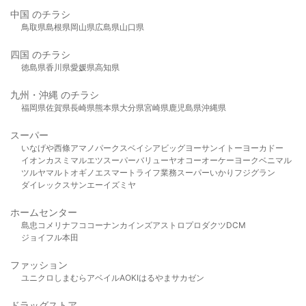
中国 のチラシ
鳥取県
島根県
岡山県
広島県
山口県
四国 のチラシ
徳島県
香川県
愛媛県
高知県
九州・沖縄 のチラシ
福岡県
佐賀県
長崎県
熊本県
大分県
宮崎県
鹿児島県
沖縄県
スーパー
いなげや
西條
アマノパークス
ベイシア
ビッグヨーサン
イトーヨーカドー
イオン
カスミ
マルエツ
スーパーバリュー
ヤオコー
オーケー
ヨークベニマル
ツルヤ
マルト
オギノ
エスマート
ライフ
業務スーパー
いかり
フジグラン
ダイレックス
サンエー
イズミヤ
ホームセンター
島忠
コメリ
ナフコ
コーナン
カインズ
アストロプロダクツ
DCM
ジョイフル本田
ファッション
ユニクロ
しまむら
アベイル
AOKI
はるやま
サカゼン
ドラッグストア