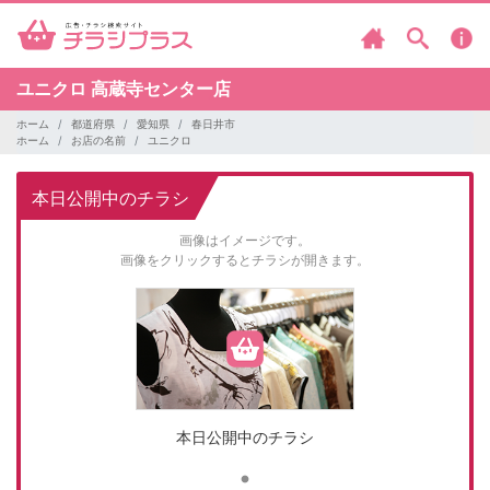
ユニクロ
高蔵寺センター店
ホーム
都道府県
愛知県
春日井市
ホーム
お店の名前
ユニクロ
本日公開中のチラシ
画像はイメージです。
画像をクリックするとチラシが開きます。
本日公開中のチラシ