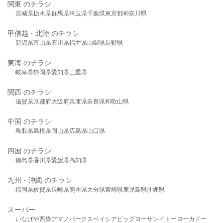
関東 のチラシ
茨城県
栃木県
群馬県
埼玉県
千葉県
東京都
神奈川県
甲信越・北陸 のチラシ
新潟県
富山県
石川県
福井県
山梨県
長野県
東海 のチラシ
岐阜県
静岡県
愛知県
三重県
関西 のチラシ
滋賀県
京都府
大阪府
兵庫県
奈良県
和歌山県
中国 のチラシ
鳥取県
島根県
岡山県
広島県
山口県
四国 のチラシ
徳島県
香川県
愛媛県
高知県
九州・沖縄 のチラシ
福岡県
佐賀県
長崎県
熊本県
大分県
宮崎県
鹿児島県
沖縄県
スーパー
いなげや
西條
アマノパークス
ベイシア
ビッグヨーサン
イトーヨーカドー