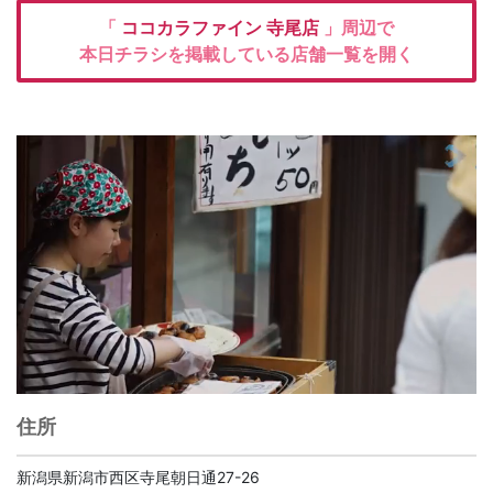
「
ココカラファイン
寺尾店
」周辺で
本日チラシを掲載している店舗一覧を開く
住所
新潟県新潟市西区寺尾朝日通27-26