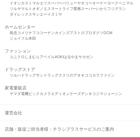
イオン
カスミ
マルエツ
スーパーバリュー
ヤオコー
オーケー
ヨークベニマル
ツルヤ
マルト
オギノ
エスマート
ライフ
業務スーパー
いかり
フジグラン
ダイレックス
サンエー
イズミヤ
ホームセンター
島忠
コメリ
ナフコ
コーナン
カインズ
アストロプロダクツ
DCM
ジョイフル本田
ファッション
ユニクロ
しまむら
アベイル
AOKI
はるやま
サカゼン
ドラッグストア
ツルハドラッグ
サンドラッグ
クスリのアオキ
ココカラファイン
家電量販店
ヤマダ電機
ビックカメラ
エディオン
ケーズデンキ
コジマ
ジョーシン
運営会社
店舗・販促ご担当者様：チラシプラスサービスのご案内