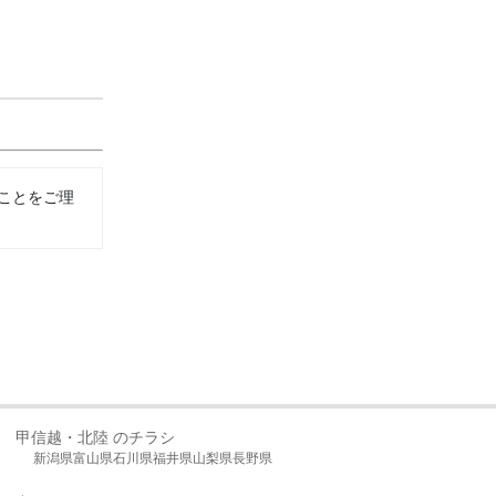
ことをご理
甲信越・北陸 のチラシ
新潟県
富山県
石川県
福井県
山梨県
長野県