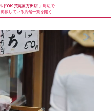
ルドOK
荒尾原万田店
」周辺で
を掲載している店舗一覧を開く