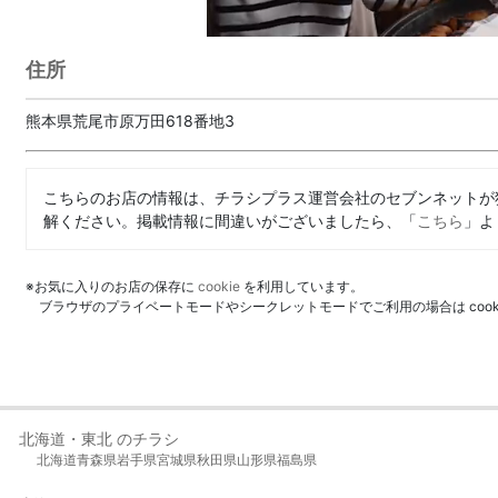
住所
熊本県荒尾市原万田618番地3
こちらのお店の情報は、チラシプラス運営会社のセブンネットが
解ください。掲載情報に間違いがございましたら、「
こちら
」よ
※お気に入りのお店の保存に
cookie
を利用しています。
ブラウザのプライベートモードやシークレットモードでご利用の場合は coo
北海道・東北 のチラシ
北海道
青森県
岩手県
宮城県
秋田県
山形県
福島県