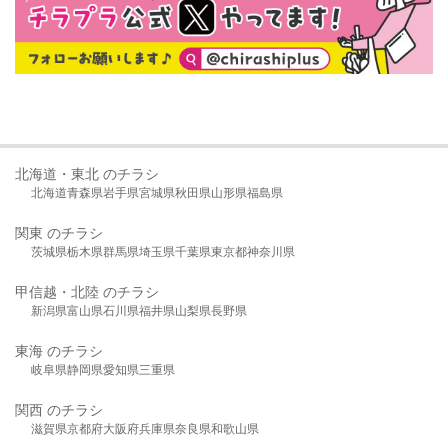
北海道・東北 のチラシ
北海道
青森県
岩手県
宮城県
秋田県
山形県
福島県
関東 のチラシ
茨城県
栃木県
群馬県
埼玉県
千葉県
東京都
神奈川県
甲信越・北陸 のチラシ
新潟県
富山県
石川県
福井県
山梨県
長野県
東海 のチラシ
岐阜県
静岡県
愛知県
三重県
関西 のチラシ
滋賀県
京都府
大阪府
兵庫県
奈良県
和歌山県