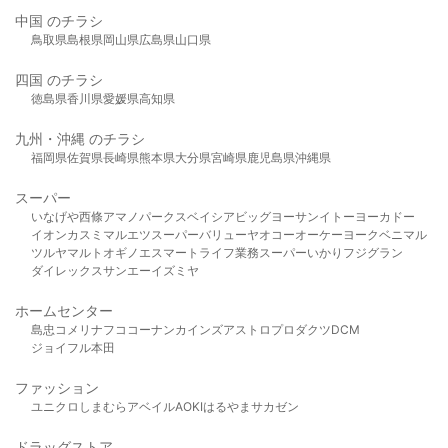
中国 のチラシ
鳥取県
島根県
岡山県
広島県
山口県
四国 のチラシ
徳島県
香川県
愛媛県
高知県
九州・沖縄 のチラシ
福岡県
佐賀県
長崎県
熊本県
大分県
宮崎県
鹿児島県
沖縄県
スーパー
いなげや
西條
アマノパークス
ベイシア
ビッグヨーサン
イトーヨーカドー
イオン
カスミ
マルエツ
スーパーバリュー
ヤオコー
オーケー
ヨークベニマル
ツルヤ
マルト
オギノ
エスマート
ライフ
業務スーパー
いかり
フジグラン
ダイレックス
サンエー
イズミヤ
ホームセンター
島忠
コメリ
ナフコ
コーナン
カインズ
アストロプロダクツ
DCM
ジョイフル本田
ファッション
ユニクロ
しまむら
アベイル
AOKI
はるやま
サカゼン
ドラッグストア