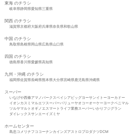
東海 のチラシ
岐阜県
静岡県
愛知県
三重県
関西 のチラシ
滋賀県
京都府
大阪府
兵庫県
奈良県
和歌山県
中国 のチラシ
鳥取県
島根県
岡山県
広島県
山口県
四国 のチラシ
徳島県
香川県
愛媛県
高知県
九州・沖縄 のチラシ
福岡県
佐賀県
長崎県
熊本県
大分県
宮崎県
鹿児島県
沖縄県
スーパー
いなげや
西條
アマノパークス
ベイシア
ビッグヨーサン
イトーヨーカドー
イオン
カスミ
マルエツ
スーパーバリュー
ヤオコー
オーケー
ヨークベニマル
ツルヤ
マルト
オギノ
エスマート
ライフ
業務スーパー
いかり
フジグラン
ダイレックス
サンエー
イズミヤ
ホームセンター
島忠
コメリ
ナフコ
コーナン
カインズ
アストロプロダクツ
DCM