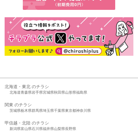
北海道・東北 のチラシ
北海道
青森県
岩手県
宮城県
秋田県
山形県
福島県
関東 のチラシ
茨城県
栃木県
群馬県
埼玉県
千葉県
東京都
神奈川県
甲信越・北陸 のチラシ
新潟県
富山県
石川県
福井県
山梨県
長野県