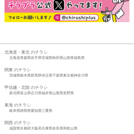
北海道・東北 のチラシ
北海道
青森県
岩手県
宮城県
秋田県
山形県
福島県
関東 のチラシ
茨城県
栃木県
群馬県
埼玉県
千葉県
東京都
神奈川県
甲信越・北陸 のチラシ
新潟県
富山県
石川県
福井県
山梨県
長野県
東海 のチラシ
岐阜県
静岡県
愛知県
三重県
関西 のチラシ
滋賀県
京都府
大阪府
兵庫県
奈良県
和歌山県