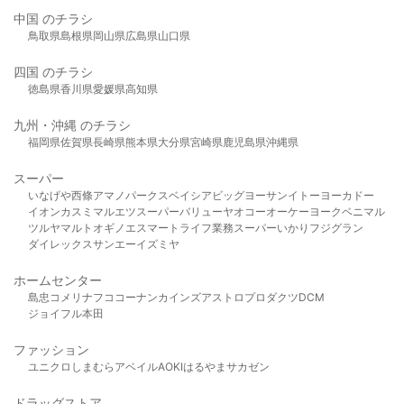
中国 のチラシ
鳥取県
島根県
岡山県
広島県
山口県
四国 のチラシ
徳島県
香川県
愛媛県
高知県
九州・沖縄 のチラシ
福岡県
佐賀県
長崎県
熊本県
大分県
宮崎県
鹿児島県
沖縄県
スーパー
いなげや
西條
アマノパークス
ベイシア
ビッグヨーサン
イトーヨーカドー
イオン
カスミ
マルエツ
スーパーバリュー
ヤオコー
オーケー
ヨークベニマル
ツルヤ
マルト
オギノ
エスマート
ライフ
業務スーパー
いかり
フジグラン
ダイレックス
サンエー
イズミヤ
ホームセンター
島忠
コメリ
ナフコ
コーナン
カインズ
アストロプロダクツ
DCM
ジョイフル本田
ファッション
ユニクロ
しまむら
アベイル
AOKI
はるやま
サカゼン
ドラッグストア