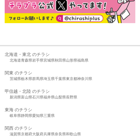
北海道・東北 のチラシ
北海道
青森県
岩手県
宮城県
秋田県
山形県
福島県
関東 のチラシ
茨城県
栃木県
群馬県
埼玉県
千葉県
東京都
神奈川県
甲信越・北陸 のチラシ
新潟県
富山県
石川県
福井県
山梨県
長野県
東海 のチラシ
岐阜県
静岡県
愛知県
三重県
関西 のチラシ
滋賀県
京都府
大阪府
兵庫県
奈良県
和歌山県