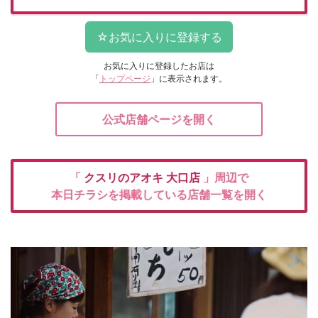
お気に入りに登録したお店は
「
トップページ
」に表示されます。
公式店舗ページを開く
「
クスリのアオキ
大口店
」周辺で
本日チラシを掲載している店舗一覧を開く