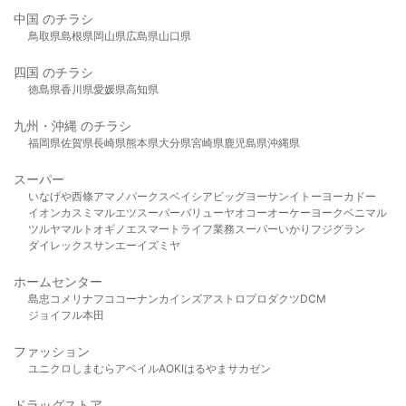
中国 のチラシ
鳥取県
島根県
岡山県
広島県
山口県
四国 のチラシ
徳島県
香川県
愛媛県
高知県
九州・沖縄 のチラシ
福岡県
佐賀県
長崎県
熊本県
大分県
宮崎県
鹿児島県
沖縄県
スーパー
いなげや
西條
アマノパークス
ベイシア
ビッグヨーサン
イトーヨーカドー
イオン
カスミ
マルエツ
スーパーバリュー
ヤオコー
オーケー
ヨークベニマル
ツルヤ
マルト
オギノ
エスマート
ライフ
業務スーパー
いかり
フジグラン
ダイレックス
サンエー
イズミヤ
ホームセンター
島忠
コメリ
ナフコ
コーナン
カインズ
アストロプロダクツ
DCM
ジョイフル本田
ファッション
ユニクロ
しまむら
アベイル
AOKI
はるやま
サカゼン
ドラッグストア