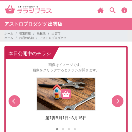
アストロプロダクツ
出雲店
ホーム
都道府県
島根県
出雲市
ホーム
お店の名前
アストロプロダクツ
本日公開中のチラシ
画像はイメージです。
画像をクリックするとチラシが開きます。
第1弾8月1日~8月15日