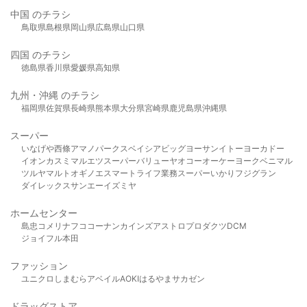
中国 のチラシ
鳥取県
島根県
岡山県
広島県
山口県
四国 のチラシ
徳島県
香川県
愛媛県
高知県
九州・沖縄 のチラシ
福岡県
佐賀県
長崎県
熊本県
大分県
宮崎県
鹿児島県
沖縄県
スーパー
いなげや
西條
アマノパークス
ベイシア
ビッグヨーサン
イトーヨーカドー
イオン
カスミ
マルエツ
スーパーバリュー
ヤオコー
オーケー
ヨークベニマル
ツルヤ
マルト
オギノ
エスマート
ライフ
業務スーパー
いかり
フジグラン
ダイレックス
サンエー
イズミヤ
ホームセンター
島忠
コメリ
ナフコ
コーナン
カインズ
アストロプロダクツ
DCM
ジョイフル本田
ファッション
ユニクロ
しまむら
アベイル
AOKI
はるやま
サカゼン
ドラッグストア