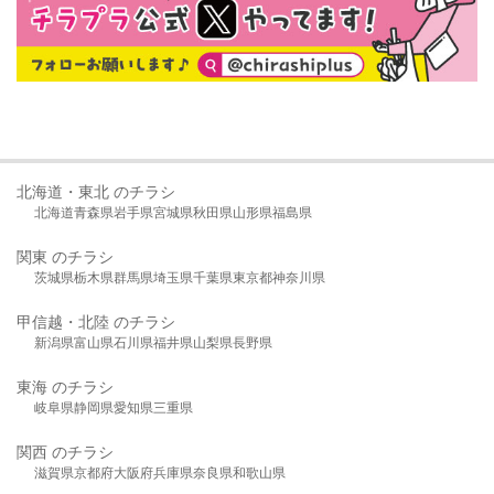
北海道・東北 のチラシ
北海道
青森県
岩手県
宮城県
秋田県
山形県
福島県
関東 のチラシ
茨城県
栃木県
群馬県
埼玉県
千葉県
東京都
神奈川県
甲信越・北陸 のチラシ
新潟県
富山県
石川県
福井県
山梨県
長野県
東海 のチラシ
岐阜県
静岡県
愛知県
三重県
関西 のチラシ
滋賀県
京都府
大阪府
兵庫県
奈良県
和歌山県