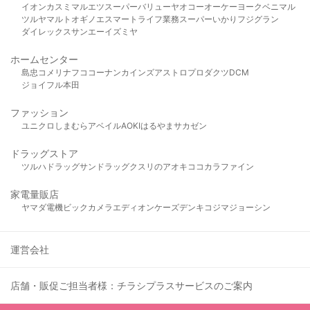
イオン
カスミ
マルエツ
スーパーバリュー
ヤオコー
オーケー
ヨークベニマル
ツルヤ
マルト
オギノ
エスマート
ライフ
業務スーパー
いかり
フジグラン
ダイレックス
サンエー
イズミヤ
ホームセンター
島忠
コメリ
ナフコ
コーナン
カインズ
アストロプロダクツ
DCM
ジョイフル本田
ファッション
ユニクロ
しまむら
アベイル
AOKI
はるやま
サカゼン
ドラッグストア
ツルハドラッグ
サンドラッグ
クスリのアオキ
ココカラファイン
家電量販店
ヤマダ電機
ビックカメラ
エディオン
ケーズデンキ
コジマ
ジョーシン
運営会社
店舗・販促ご担当者様：チラシプラスサービスのご案内