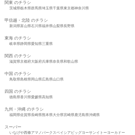
関東 のチラシ
茨城県
栃木県
群馬県
埼玉県
千葉県
東京都
神奈川県
甲信越・北陸 のチラシ
新潟県
富山県
石川県
福井県
山梨県
長野県
東海 のチラシ
岐阜県
静岡県
愛知県
三重県
関西 のチラシ
滋賀県
京都府
大阪府
兵庫県
奈良県
和歌山県
中国 のチラシ
鳥取県
島根県
岡山県
広島県
山口県
四国 のチラシ
徳島県
香川県
愛媛県
高知県
九州・沖縄 のチラシ
福岡県
佐賀県
長崎県
熊本県
大分県
宮崎県
鹿児島県
沖縄県
スーパー
いなげや
西條
アマノパークス
ベイシア
ビッグヨーサン
イトーヨーカドー