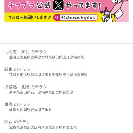
北海道・東北 のチラシ
北海道
青森県
岩手県
宮城県
秋田県
山形県
福島県
関東 のチラシ
茨城県
栃木県
群馬県
埼玉県
千葉県
東京都
神奈川県
甲信越・北陸 のチラシ
新潟県
富山県
石川県
福井県
山梨県
長野県
東海 のチラシ
岐阜県
静岡県
愛知県
三重県
関西 のチラシ
滋賀県
京都府
大阪府
兵庫県
奈良県
和歌山県