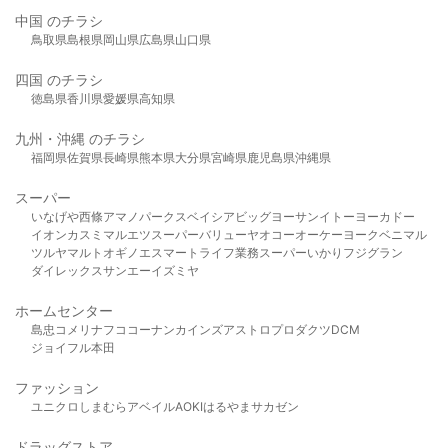
中国 のチラシ
鳥取県
島根県
岡山県
広島県
山口県
四国 のチラシ
徳島県
香川県
愛媛県
高知県
九州・沖縄 のチラシ
福岡県
佐賀県
長崎県
熊本県
大分県
宮崎県
鹿児島県
沖縄県
スーパー
いなげや
西條
アマノパークス
ベイシア
ビッグヨーサン
イトーヨーカドー
イオン
カスミ
マルエツ
スーパーバリュー
ヤオコー
オーケー
ヨークベニマル
ツルヤ
マルト
オギノ
エスマート
ライフ
業務スーパー
いかり
フジグラン
ダイレックス
サンエー
イズミヤ
ホームセンター
島忠
コメリ
ナフコ
コーナン
カインズ
アストロプロダクツ
DCM
ジョイフル本田
ファッション
ユニクロ
しまむら
アベイル
AOKI
はるやま
サカゼン
ドラッグストア