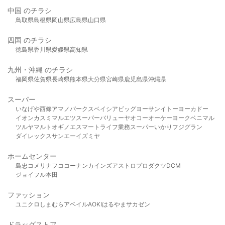
中国 のチラシ
鳥取県
島根県
岡山県
広島県
山口県
四国 のチラシ
徳島県
香川県
愛媛県
高知県
九州・沖縄 のチラシ
福岡県
佐賀県
長崎県
熊本県
大分県
宮崎県
鹿児島県
沖縄県
スーパー
いなげや
西條
アマノパークス
ベイシア
ビッグヨーサン
イトーヨーカドー
イオン
カスミ
マルエツ
スーパーバリュー
ヤオコー
オーケー
ヨークベニマル
ツルヤ
マルト
オギノ
エスマート
ライフ
業務スーパー
いかり
フジグラン
ダイレックス
サンエー
イズミヤ
ホームセンター
島忠
コメリ
ナフコ
コーナン
カインズ
アストロプロダクツ
DCM
ジョイフル本田
ファッション
ユニクロ
しまむら
アベイル
AOKI
はるやま
サカゼン
ドラッグストア