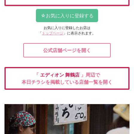
お気に入りに登録したお店は
「
トップページ
」に表示されます。
公式店舗ページを開く
「
エディオン
舞鶴店
」周辺で
本日チラシを掲載している店舗一覧を開く