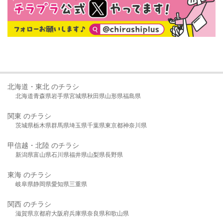
北海道・東北 のチラシ
北海道
青森県
岩手県
宮城県
秋田県
山形県
福島県
関東 のチラシ
茨城県
栃木県
群馬県
埼玉県
千葉県
東京都
神奈川県
甲信越・北陸 のチラシ
新潟県
富山県
石川県
福井県
山梨県
長野県
東海 のチラシ
岐阜県
静岡県
愛知県
三重県
関西 のチラシ
滋賀県
京都府
大阪府
兵庫県
奈良県
和歌山県