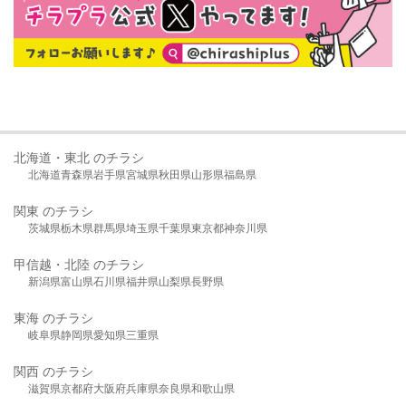
北海道・東北 のチラシ
北海道
青森県
岩手県
宮城県
秋田県
山形県
福島県
関東 のチラシ
茨城県
栃木県
群馬県
埼玉県
千葉県
東京都
神奈川県
甲信越・北陸 のチラシ
新潟県
富山県
石川県
福井県
山梨県
長野県
東海 のチラシ
岐阜県
静岡県
愛知県
三重県
関西 のチラシ
滋賀県
京都府
大阪府
兵庫県
奈良県
和歌山県