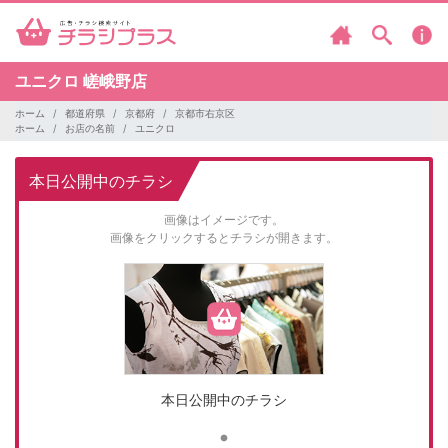
ユニクロ
嵯峨野店
ホーム
都道府県
京都府
京都市右京区
ホーム
お店の名前
ユニクロ
本日公開中のチラシ
画像はイメージです。
画像をクリックするとチラシが開きます。
本日公開中のチラシ