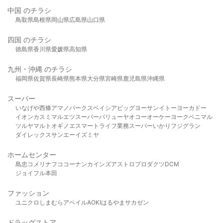
中国 のチラシ
鳥取県
島根県
岡山県
広島県
山口県
四国 のチラシ
徳島県
香川県
愛媛県
高知県
九州・沖縄 のチラシ
福岡県
佐賀県
長崎県
熊本県
大分県
宮崎県
鹿児島県
沖縄県
スーパー
いなげや
西條
アマノパークス
ベイシア
ビッグヨーサン
イトーヨーカドー
イオン
カスミ
マルエツ
スーパーバリュー
ヤオコー
オーケー
ヨークベニマル
ツルヤ
マルト
オギノ
エスマート
ライフ
業務スーパー
いかり
フジグラン
ダイレックス
サンエー
イズミヤ
ホームセンター
島忠
コメリ
ナフコ
コーナン
カインズ
アストロプロダクツ
DCM
ジョイフル本田
ファッション
ユニクロ
しまむら
アベイル
AOKI
はるやま
サカゼン
ドラッグストア