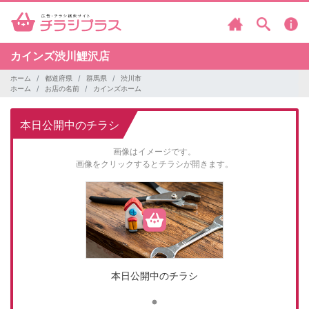
カインズ渋川鯉沢店
ホーム
都道府県
群馬県
渋川市
ホーム
お店の名前
カインズホーム
本日公開中のチラシ
画像はイメージです。
画像をクリックするとチラシが開きます。
本日公開中のチラシ