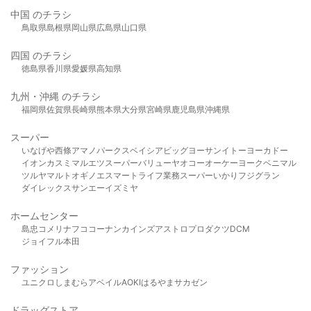
中国 のチラシ
鳥取県
島根県
岡山県
広島県
山口県
四国 のチラシ
徳島県
香川県
愛媛県
高知県
九州・沖縄 のチラシ
福岡県
佐賀県
長崎県
熊本県
大分県
宮崎県
鹿児島県
沖縄県
スーパー
いなげや
西條
アマノパークス
ベイシア
ビッグヨーサン
イトーヨーカドー
イオン
カスミ
マルエツ
スーパーバリュー
ヤオコー
オーケー
ヨークベニマル
ツルヤ
マルト
オギノ
エスマート
ライフ
業務スーパー
いかり
フジグラン
ダイレックス
サンエー
イズミヤ
ホームセンター
島忠
コメリ
ナフコ
コーナン
カインズ
アストロプロダクツ
DCM
ジョイフル本田
ファッション
ユニクロ
しまむら
アベイル
AOKI
はるやま
サカゼン
ドラッグストア