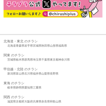
北海道・東北 のチラシ
北海道
青森県
岩手県
宮城県
秋田県
山形県
福島県
関東 のチラシ
茨城県
栃木県
群馬県
埼玉県
千葉県
東京都
神奈川県
甲信越・北陸 のチラシ
新潟県
富山県
石川県
福井県
山梨県
長野県
東海 のチラシ
岐阜県
静岡県
愛知県
三重県
関西 のチラシ
滋賀県
京都府
大阪府
兵庫県
奈良県
和歌山県