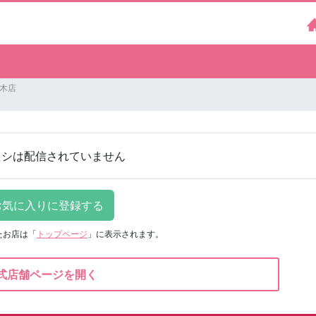
西木店
ラシは配信されていません
たお店は
「
トップページ
」に表示されます。
式店舗ページを開く