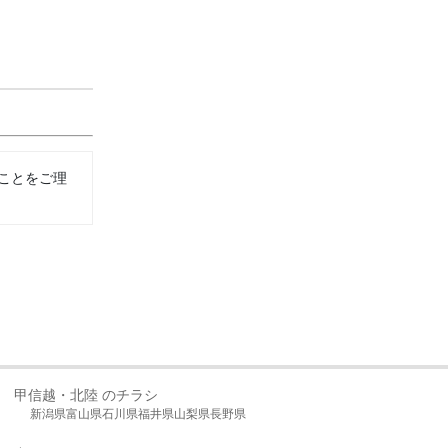
ことをご理
甲信越・北陸 のチラシ
新潟県
富山県
石川県
福井県
山梨県
長野県