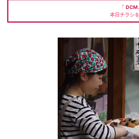
「
DC
本日チラシ