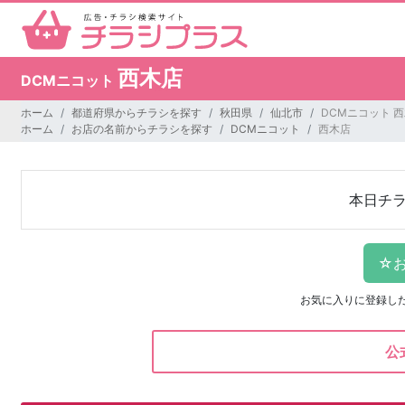
西木店
DCMニコット
ホーム
都道府県からチラシを探す
秋田県
仙北市
DCMニコット 
ホーム
お店の名前からチラシを探す
DCMニコット
西木店
本日チ
お気に入りに登録し
公