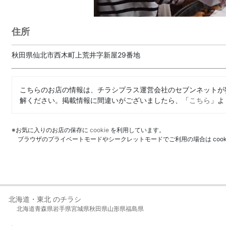
住所
秋田県仙北市西木町上荒井字新屋29番地
こちらのお店の情報は、チラシプラス運営会社のセブンネットが
解ください。掲載情報に間違いがございましたら、「
こちら
」よ
※お気に入りのお店の保存に
cookie
を利用しています。
ブラウザのプライベートモードやシークレットモードでご利用の場合は coo
北海道・東北 のチラシ
北海道
青森県
岩手県
宮城県
秋田県
山形県
福島県