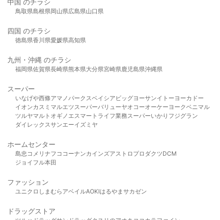
中国 のチラシ
鳥取県
島根県
岡山県
広島県
山口県
四国 のチラシ
徳島県
香川県
愛媛県
高知県
九州・沖縄 のチラシ
福岡県
佐賀県
長崎県
熊本県
大分県
宮崎県
鹿児島県
沖縄県
スーパー
いなげや
西條
アマノパークス
ベイシア
ビッグヨーサン
イトーヨーカドー
イオン
カスミ
マルエツ
スーパーバリュー
ヤオコー
オーケー
ヨークベニマル
ツルヤ
マルト
オギノ
エスマート
ライフ
業務スーパー
いかり
フジグラン
ダイレックス
サンエー
イズミヤ
ホームセンター
島忠
コメリ
ナフコ
コーナン
カインズ
アストロプロダクツ
DCM
ジョイフル本田
ファッション
ユニクロ
しまむら
アベイル
AOKI
はるやま
サカゼン
ドラッグストア