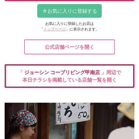
お気に入りに登録したお店は
「
トップページ
」に表示されます。
公式店舗ページを開く
「
ジョーシン
コープリビング甲南店
」周辺で
本日チラシを掲載している店舗一覧を開く