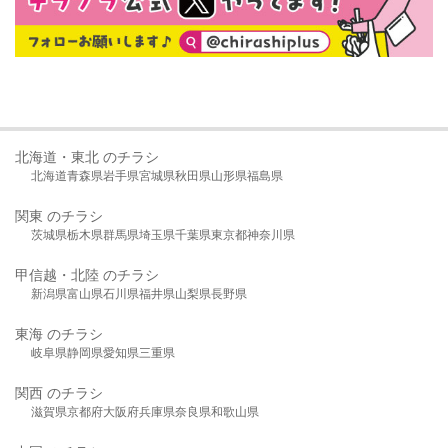
北海道・東北 のチラシ
北海道
青森県
岩手県
宮城県
秋田県
山形県
福島県
関東 のチラシ
茨城県
栃木県
群馬県
埼玉県
千葉県
東京都
神奈川県
甲信越・北陸 のチラシ
新潟県
富山県
石川県
福井県
山梨県
長野県
東海 のチラシ
岐阜県
静岡県
愛知県
三重県
関西 のチラシ
滋賀県
京都府
大阪府
兵庫県
奈良県
和歌山県