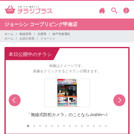
ジョーシン
コープリビング甲南店
ホーム
都道府県
兵庫県
神戸市東灘区
ホーム
お店の名前
ジョーシン
本日公開中のチラシ
画像はイメージです。
画像をクリックするとチラシが開きます。
「無線式防犯カメラ」のことならJoshinへ!