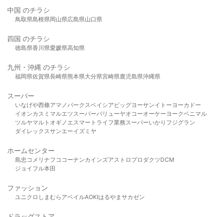
中国 のチラシ
鳥取県
島根県
岡山県
広島県
山口県
四国 のチラシ
徳島県
香川県
愛媛県
高知県
九州・沖縄 のチラシ
福岡県
佐賀県
長崎県
熊本県
大分県
宮崎県
鹿児島県
沖縄県
スーパー
いなげや
西條
アマノパークス
ベイシア
ビッグヨーサン
イトーヨーカドー
イオン
カスミ
マルエツ
スーパーバリュー
ヤオコー
オーケー
ヨークベニマル
ツルヤ
マルト
オギノ
エスマート
ライフ
業務スーパー
いかり
フジグラン
ダイレックス
サンエー
イズミヤ
ホームセンター
島忠
コメリ
ナフコ
コーナン
カインズ
アストロプロダクツ
DCM
ジョイフル本田
ファッション
ユニクロ
しまむら
アベイル
AOKI
はるやま
サカゼン
ドラッグストア