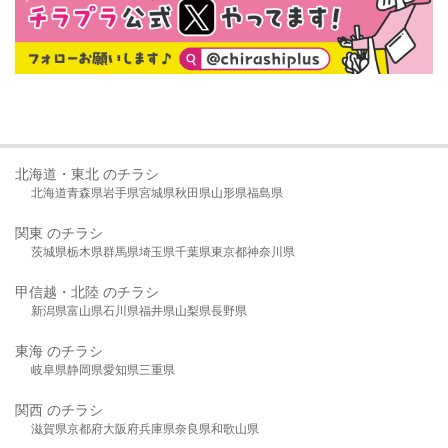
北海道・東北 のチラシ
北海道
青森県
岩手県
宮城県
秋田県
山形県
福島県
関東 のチラシ
茨城県
栃木県
群馬県
埼玉県
千葉県
東京都
神奈川県
甲信越・北陸 のチラシ
新潟県
富山県
石川県
福井県
山梨県
長野県
東海 のチラシ
岐阜県
静岡県
愛知県
三重県
関西 のチラシ
滋賀県
京都府
大阪府
兵庫県
奈良県
和歌山県