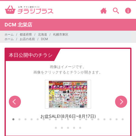
DCM
北栄店
ホーム
都道府県
北海道
札幌市東区
ホーム
お店の名前
DCM
本日公開中のチラシ
画像はイメージです。
画像をクリックするとチラシが開きます。
お盆SALE!(8月6日~8月17日)