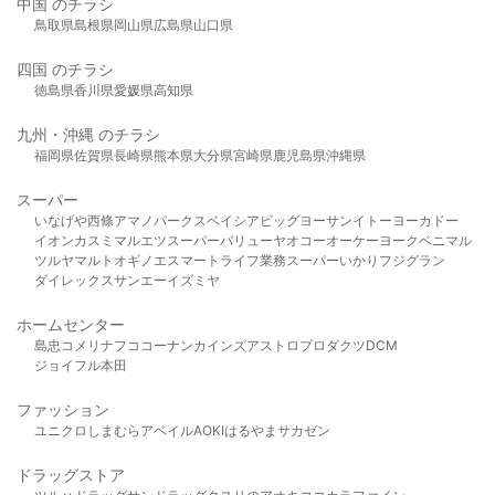
中国 のチラシ
鳥取県
島根県
岡山県
広島県
山口県
四国 のチラシ
徳島県
香川県
愛媛県
高知県
九州・沖縄 のチラシ
福岡県
佐賀県
長崎県
熊本県
大分県
宮崎県
鹿児島県
沖縄県
スーパー
いなげや
西條
アマノパークス
ベイシア
ビッグヨーサン
イトーヨーカドー
イオン
カスミ
マルエツ
スーパーバリュー
ヤオコー
オーケー
ヨークベニマル
ツルヤ
マルト
オギノ
エスマート
ライフ
業務スーパー
いかり
フジグラン
ダイレックス
サンエー
イズミヤ
ホームセンター
島忠
コメリ
ナフコ
コーナン
カインズ
アストロプロダクツ
DCM
ジョイフル本田
ファッション
ユニクロ
しまむら
アベイル
AOKI
はるやま
サカゼン
ドラッグストア