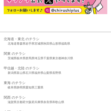
北海道・東北 のチラシ
北海道
青森県
岩手県
宮城県
秋田県
山形県
福島県
関東 のチラシ
茨城県
栃木県
群馬県
埼玉県
千葉県
東京都
神奈川県
甲信越・北陸 のチラシ
新潟県
富山県
石川県
福井県
山梨県
長野県
東海 のチラシ
岐阜県
静岡県
愛知県
三重県
関西 のチラシ
滋賀県
京都府
大阪府
兵庫県
奈良県
和歌山県