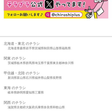
北海道・東北 のチラシ
北海道
青森県
岩手県
宮城県
秋田県
山形県
福島県
関東 のチラシ
茨城県
栃木県
群馬県
埼玉県
千葉県
東京都
神奈川県
甲信越・北陸 のチラシ
新潟県
富山県
石川県
福井県
山梨県
長野県
東海 のチラシ
岐阜県
静岡県
愛知県
三重県
関西 のチラシ
滋賀県
京都府
大阪府
兵庫県
奈良県
和歌山県