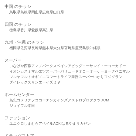
中国 のチラシ
鳥取県
島根県
岡山県
広島県
山口県
四国 のチラシ
徳島県
香川県
愛媛県
高知県
九州・沖縄 のチラシ
福岡県
佐賀県
長崎県
熊本県
大分県
宮崎県
鹿児島県
沖縄県
スーパー
いなげや
西條
アマノパークス
ベイシア
ビッグヨーサン
イトーヨーカドー
イオン
カスミ
マルエツ
スーパーバリュー
ヤオコー
オーケー
ヨークベニマル
ツルヤ
マルト
オギノ
エスマート
ライフ
業務スーパー
いかり
フジグラン
ダイレックス
サンエー
イズミヤ
ホームセンター
島忠
コメリ
ナフコ
コーナン
カインズ
アストロプロダクツ
DCM
ジョイフル本田
ファッション
ユニクロ
しまむら
アベイル
AOKI
はるやま
サカゼン
ドラッグストア