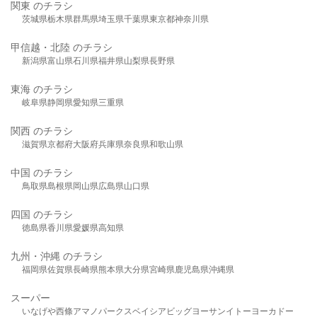
関東 のチラシ
茨城県
栃木県
群馬県
埼玉県
千葉県
東京都
神奈川県
甲信越・北陸 のチラシ
新潟県
富山県
石川県
福井県
山梨県
長野県
東海 のチラシ
岐阜県
静岡県
愛知県
三重県
関西 のチラシ
滋賀県
京都府
大阪府
兵庫県
奈良県
和歌山県
中国 のチラシ
鳥取県
島根県
岡山県
広島県
山口県
四国 のチラシ
徳島県
香川県
愛媛県
高知県
九州・沖縄 のチラシ
福岡県
佐賀県
長崎県
熊本県
大分県
宮崎県
鹿児島県
沖縄県
スーパー
いなげや
西條
アマノパークス
ベイシア
ビッグヨーサン
イトーヨーカドー