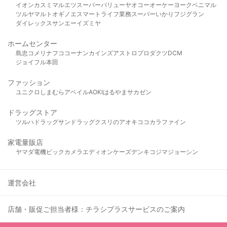
イオン
カスミ
マルエツ
スーパーバリュー
ヤオコー
オーケー
ヨークベニマル
ツルヤ
マルト
オギノ
エスマート
ライフ
業務スーパー
いかり
フジグラン
ダイレックス
サンエー
イズミヤ
ホームセンター
島忠
コメリ
ナフコ
コーナン
カインズ
アストロプロダクツ
DCM
ジョイフル本田
ファッション
ユニクロ
しまむら
アベイル
AOKI
はるやま
サカゼン
ドラッグストア
ツルハドラッグ
サンドラッグ
クスリのアオキ
ココカラファイン
家電量販店
ヤマダ電機
ビックカメラ
エディオン
ケーズデンキ
コジマ
ジョーシン
運営会社
店舗・販促ご担当者様：チラシプラスサービスのご案内