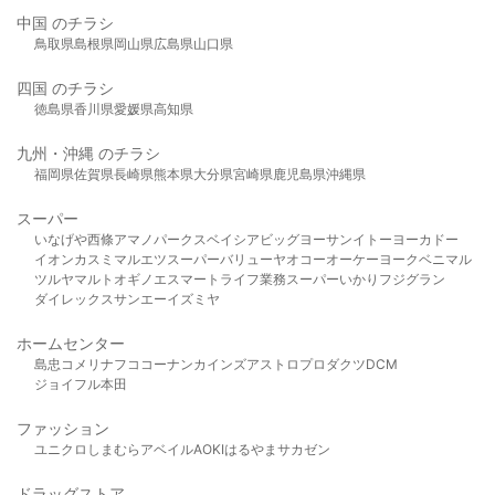
中国 のチラシ
鳥取県
島根県
岡山県
広島県
山口県
四国 のチラシ
徳島県
香川県
愛媛県
高知県
九州・沖縄 のチラシ
福岡県
佐賀県
長崎県
熊本県
大分県
宮崎県
鹿児島県
沖縄県
スーパー
いなげや
西條
アマノパークス
ベイシア
ビッグヨーサン
イトーヨーカドー
イオン
カスミ
マルエツ
スーパーバリュー
ヤオコー
オーケー
ヨークベニマル
ツルヤ
マルト
オギノ
エスマート
ライフ
業務スーパー
いかり
フジグラン
ダイレックス
サンエー
イズミヤ
ホームセンター
島忠
コメリ
ナフコ
コーナン
カインズ
アストロプロダクツ
DCM
ジョイフル本田
ファッション
ユニクロ
しまむら
アベイル
AOKI
はるやま
サカゼン
ドラッグストア