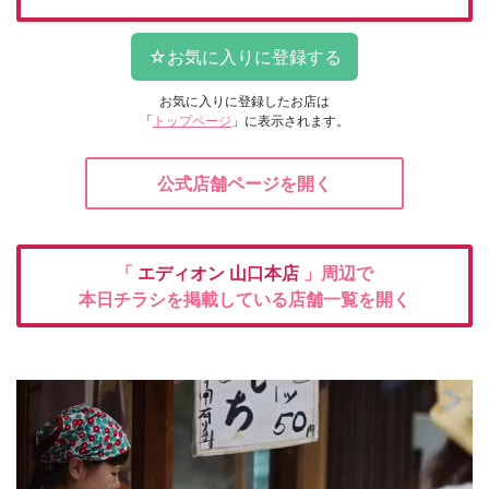
お気に入りに登録したお店は
「
トップページ
」に表示されます。
公式店舗ページを開く
「
エディオン
山口本店
」周辺で
本日チラシを掲載している店舗一覧を開く