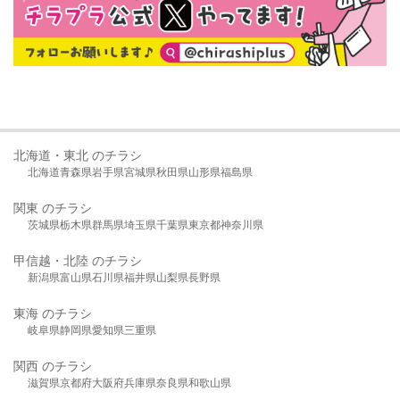
北海道・東北 のチラシ
北海道
青森県
岩手県
宮城県
秋田県
山形県
福島県
関東 のチラシ
茨城県
栃木県
群馬県
埼玉県
千葉県
東京都
神奈川県
甲信越・北陸 のチラシ
新潟県
富山県
石川県
福井県
山梨県
長野県
東海 のチラシ
岐阜県
静岡県
愛知県
三重県
関西 のチラシ
滋賀県
京都府
大阪府
兵庫県
奈良県
和歌山県