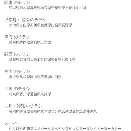
関東 のチラシ
茨城県
栃木県
群馬県
埼玉県
千葉県
東京都
神奈川県
甲信越・北陸 のチラシ
新潟県
富山県
石川県
福井県
山梨県
長野県
東海 のチラシ
岐阜県
静岡県
愛知県
三重県
関西 のチラシ
滋賀県
京都府
大阪府
兵庫県
奈良県
和歌山県
中国 のチラシ
鳥取県
島根県
岡山県
広島県
山口県
四国 のチラシ
徳島県
香川県
愛媛県
高知県
九州・沖縄 のチラシ
福岡県
佐賀県
長崎県
熊本県
大分県
宮崎県
鹿児島県
沖縄県
スーパー
いなげや
西條
アマノパークス
ベイシア
ビッグヨーサン
イトーヨーカドー