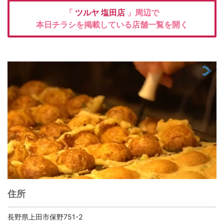
「
ツルヤ
塩田店
」周辺で
本日チラシを掲載している店舗一覧を開く
住所
長野県上田市保野751-2