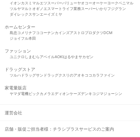
イオン
カスミ
マルエツ
スーパーバリュー
ヤオコー
オーケー
ヨークベニマル
ツルヤ
マルト
オギノ
エスマート
ライフ
業務スーパー
いかり
フジグラン
ダイレックス
サンエー
イズミヤ
ホームセンター
島忠
コメリ
ナフコ
コーナン
カインズ
アストロプロダクツ
DCM
ジョイフル本田
ファッション
ユニクロ
しまむら
アベイル
AOKI
はるやま
サカゼン
ドラッグストア
ツルハドラッグ
サンドラッグ
クスリのアオキ
ココカラファイン
家電量販店
ヤマダ電機
ビックカメラ
エディオン
ケーズデンキ
コジマ
ジョーシン
運営会社
店舗・販促ご担当者様：チラシプラスサービスのご案内