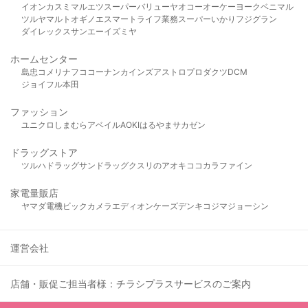
イオン
カスミ
マルエツ
スーパーバリュー
ヤオコー
オーケー
ヨークベニマル
ツルヤ
マルト
オギノ
エスマート
ライフ
業務スーパー
いかり
フジグラン
ダイレックス
サンエー
イズミヤ
ホームセンター
島忠
コメリ
ナフコ
コーナン
カインズ
アストロプロダクツ
DCM
ジョイフル本田
ファッション
ユニクロ
しまむら
アベイル
AOKI
はるやま
サカゼン
ドラッグストア
ツルハドラッグ
サンドラッグ
クスリのアオキ
ココカラファイン
家電量販店
ヤマダ電機
ビックカメラ
エディオン
ケーズデンキ
コジマ
ジョーシン
運営会社
店舗・販促ご担当者様：チラシプラスサービスのご案内