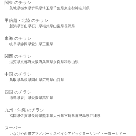
関東 のチラシ
茨城県
栃木県
群馬県
埼玉県
千葉県
東京都
神奈川県
甲信越・北陸 のチラシ
新潟県
富山県
石川県
福井県
山梨県
長野県
東海 のチラシ
岐阜県
静岡県
愛知県
三重県
関西 のチラシ
滋賀県
京都府
大阪府
兵庫県
奈良県
和歌山県
中国 のチラシ
鳥取県
島根県
岡山県
広島県
山口県
四国 のチラシ
徳島県
香川県
愛媛県
高知県
九州・沖縄 のチラシ
福岡県
佐賀県
長崎県
熊本県
大分県
宮崎県
鹿児島県
沖縄県
スーパー
いなげや
西條
アマノパークス
ベイシア
ビッグヨーサン
イトーヨーカドー