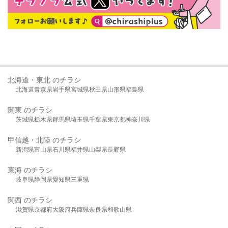
北海道・東北 のチラシ
北海道
青森県
岩手県
宮城県
秋田県
山形県
福島県
関東 のチラシ
茨城県
栃木県
群馬県
埼玉県
千葉県
東京都
神奈川県
甲信越・北陸 のチラシ
新潟県
富山県
石川県
福井県
山梨県
長野県
東海 のチラシ
岐阜県
静岡県
愛知県
三重県
関西 のチラシ
滋賀県
京都府
大阪府
兵庫県
奈良県
和歌山県