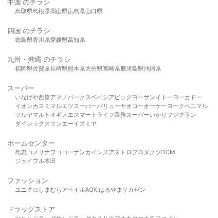
中国 のチラシ
鳥取県
島根県
岡山県
広島県
山口県
四国 のチラシ
徳島県
香川県
愛媛県
高知県
九州・沖縄 のチラシ
福岡県
佐賀県
長崎県
熊本県
大分県
宮崎県
鹿児島県
沖縄県
スーパー
いなげや
西條
アマノパークス
ベイシア
ビッグヨーサン
イトーヨーカドー
イオン
カスミ
マルエツ
スーパーバリュー
ヤオコー
オーケー
ヨークベニマル
ツルヤ
マルト
オギノ
エスマート
ライフ
業務スーパー
いかり
フジグラン
ダイレックス
サンエー
イズミヤ
ホームセンター
島忠
コメリ
ナフコ
コーナン
カインズ
アストロプロダクツ
DCM
ジョイフル本田
ファッション
ユニクロ
しまむら
アベイル
AOKI
はるやま
サカゼン
ドラッグストア