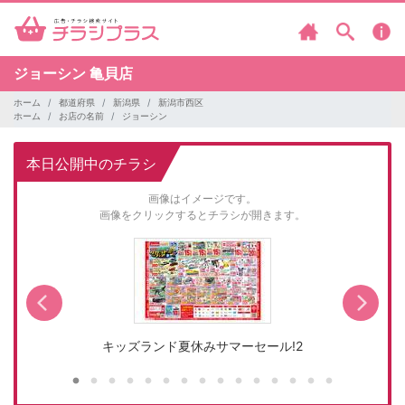
ジョーシン
亀貝店
ホーム
都道府県
新潟県
新潟市西区
ホーム
お店の名前
ジョーシン
本日公開中のチラシ
画像はイメージです。
画像をクリックするとチラシが開きます。
キッズランド夏休みサマーセール!2