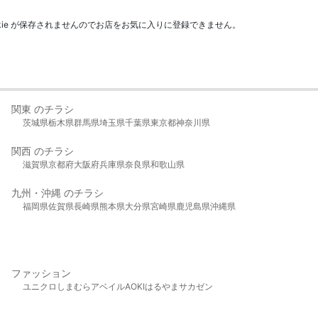
kie が保存されませんのでお店をお気に入りに登録できません。
関東 のチラシ
茨城県
栃木県
群馬県
埼玉県
千葉県
東京都
神奈川県
関西 のチラシ
滋賀県
京都府
大阪府
兵庫県
奈良県
和歌山県
九州・沖縄 のチラシ
福岡県
佐賀県
長崎県
熊本県
大分県
宮崎県
鹿児島県
沖縄県
ファッション
ユニクロ
しまむら
アベイル
AOKI
はるやま
サカゼン