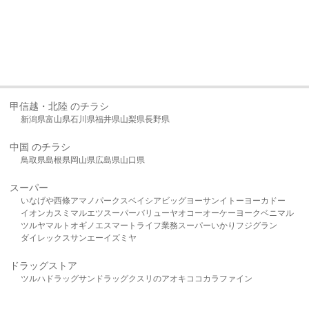
甲信越・北陸 のチラシ
新潟県
富山県
石川県
福井県
山梨県
長野県
中国 のチラシ
鳥取県
島根県
岡山県
広島県
山口県
スーパー
いなげや
西條
アマノパークス
ベイシア
ビッグヨーサン
イトーヨーカドー
イオン
カスミ
マルエツ
スーパーバリュー
ヤオコー
オーケー
ヨークベニマル
ツルヤ
マルト
オギノ
エスマート
ライフ
業務スーパー
いかり
フジグラン
ダイレックス
サンエー
イズミヤ
ドラッグストア
ツルハドラッグ
サンドラッグ
クスリのアオキ
ココカラファイン