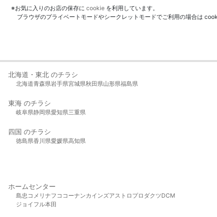
※お気に入りのお店の保存に
cookie
を利用しています。
ブラウザのプライベートモードやシークレットモードでご利用の場合は coo
北海道・東北 のチラシ
北海道
青森県
岩手県
宮城県
秋田県
山形県
福島県
東海 のチラシ
岐阜県
静岡県
愛知県
三重県
四国 のチラシ
徳島県
香川県
愛媛県
高知県
ホームセンター
島忠
コメリ
ナフコ
コーナン
カインズ
アストロプロダクツ
DCM
ジョイフル本田