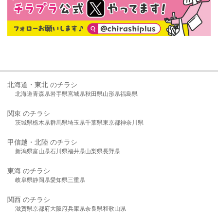
北海道・東北 のチラシ
北海道
青森県
岩手県
宮城県
秋田県
山形県
福島県
関東 のチラシ
茨城県
栃木県
群馬県
埼玉県
千葉県
東京都
神奈川県
甲信越・北陸 のチラシ
新潟県
富山県
石川県
福井県
山梨県
長野県
東海 のチラシ
岐阜県
静岡県
愛知県
三重県
関西 のチラシ
滋賀県
京都府
大阪府
兵庫県
奈良県
和歌山県