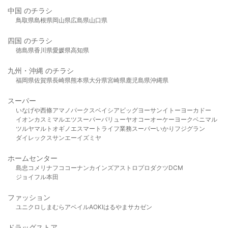
中国 のチラシ
鳥取県
島根県
岡山県
広島県
山口県
四国 のチラシ
徳島県
香川県
愛媛県
高知県
九州・沖縄 のチラシ
福岡県
佐賀県
長崎県
熊本県
大分県
宮崎県
鹿児島県
沖縄県
スーパー
いなげや
西條
アマノパークス
ベイシア
ビッグヨーサン
イトーヨーカドー
イオン
カスミ
マルエツ
スーパーバリュー
ヤオコー
オーケー
ヨークベニマル
ツルヤ
マルト
オギノ
エスマート
ライフ
業務スーパー
いかり
フジグラン
ダイレックス
サンエー
イズミヤ
ホームセンター
島忠
コメリ
ナフコ
コーナン
カインズ
アストロプロダクツ
DCM
ジョイフル本田
ファッション
ユニクロ
しまむら
アベイル
AOKI
はるやま
サカゼン
ドラッグストア