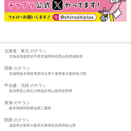
北海道・東北 のチラシ
北海道
青森県
岩手県
宮城県
秋田県
山形県
福島県
関東 のチラシ
茨城県
栃木県
群馬県
埼玉県
千葉県
東京都
神奈川県
甲信越・北陸 のチラシ
新潟県
富山県
石川県
福井県
山梨県
長野県
東海 のチラシ
岐阜県
静岡県
愛知県
三重県
関西 のチラシ
滋賀県
京都府
大阪府
兵庫県
奈良県
和歌山県