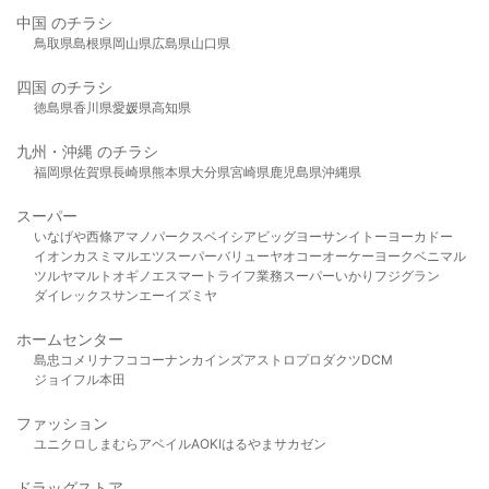
中国 のチラシ
鳥取県
島根県
岡山県
広島県
山口県
四国 のチラシ
徳島県
香川県
愛媛県
高知県
九州・沖縄 のチラシ
福岡県
佐賀県
長崎県
熊本県
大分県
宮崎県
鹿児島県
沖縄県
スーパー
いなげや
西條
アマノパークス
ベイシア
ビッグヨーサン
イトーヨーカドー
イオン
カスミ
マルエツ
スーパーバリュー
ヤオコー
オーケー
ヨークベニマル
ツルヤ
マルト
オギノ
エスマート
ライフ
業務スーパー
いかり
フジグラン
ダイレックス
サンエー
イズミヤ
ホームセンター
島忠
コメリ
ナフコ
コーナン
カインズ
アストロプロダクツ
DCM
ジョイフル本田
ファッション
ユニクロ
しまむら
アベイル
AOKI
はるやま
サカゼン
ドラッグストア