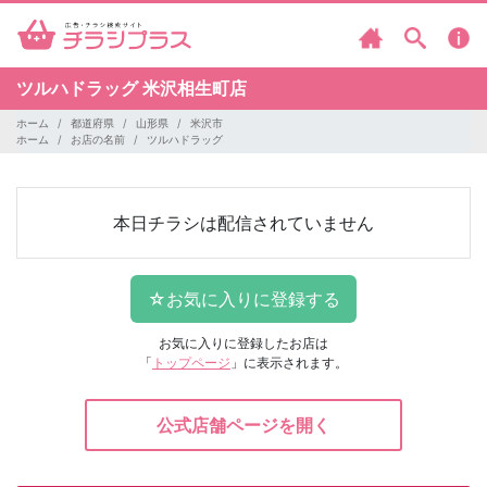
ツルハドラッグ
米沢相生町店
ホーム
都道府県
山形県
米沢市
ホーム
お店の名前
ツルハドラッグ
本日チラシは配信されていません
お気に入りに登録したお店は
「
トップページ
」に表示されます。
公式店舗ページを開く