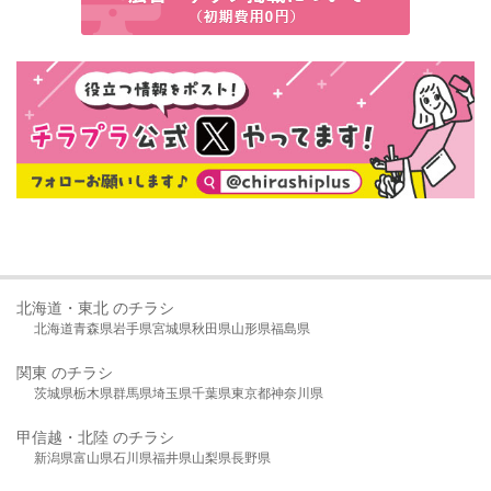
北海道・東北 のチラシ
北海道
青森県
岩手県
宮城県
秋田県
山形県
福島県
関東 のチラシ
茨城県
栃木県
群馬県
埼玉県
千葉県
東京都
神奈川県
甲信越・北陸 のチラシ
新潟県
富山県
石川県
福井県
山梨県
長野県