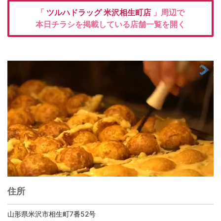
「
ツルハドラッグ
米沢相生町店
」周辺で
本日チラシを掲載している店舗一覧を開く
住所
山形県米沢市相生町7番52号