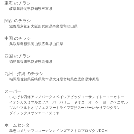
東海 のチラシ
岐阜県
静岡県
愛知県
三重県
関西 のチラシ
滋賀県
京都府
大阪府
兵庫県
奈良県
和歌山県
中国 のチラシ
鳥取県
島根県
岡山県
広島県
山口県
四国 のチラシ
徳島県
香川県
愛媛県
高知県
九州・沖縄 のチラシ
福岡県
佐賀県
長崎県
熊本県
大分県
宮崎県
鹿児島県
沖縄県
スーパー
いなげや
西條
アマノパークス
ベイシア
ビッグヨーサン
イトーヨーカドー
イオン
カスミ
マルエツ
スーパーバリュー
ヤオコー
オーケー
ヨークベニマル
ツルヤ
マルト
オギノ
エスマート
ライフ
業務スーパー
いかり
フジグラン
ダイレックス
サンエー
イズミヤ
ホームセンター
島忠
コメリ
ナフコ
コーナン
カインズ
アストロプロダクツ
DCM