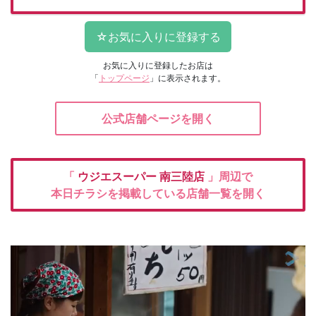
お気に入りに登録したお店は
「
トップページ
」に表示されます。
公式店舗ページを開く
「
ウジエスーパー
南三陸店
」周辺で
本日チラシを掲載している店舗一覧を開く