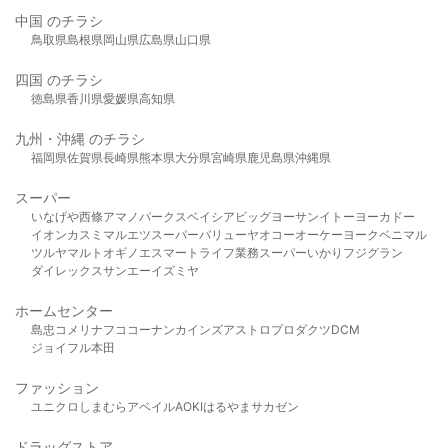
中国 のチラシ
鳥取県
島根県
岡山県
広島県
山口県
四国 のチラシ
徳島県
香川県
愛媛県
高知県
九州・沖縄 のチラシ
福岡県
佐賀県
長崎県
熊本県
大分県
宮崎県
鹿児島県
沖縄県
スーパー
いなげや
西條
アマノパークス
ベイシア
ビッグヨーサン
イトーヨーカドー
イオン
カスミ
マルエツ
スーパーバリュー
ヤオコー
オーケー
ヨークベニマル
ツルヤ
マルト
オギノ
エスマート
ライフ
業務スーパー
いかり
フジグラン
ダイレックス
サンエー
イズミヤ
ホームセンター
島忠
コメリ
ナフコ
コーナン
カインズ
アストロプロダクツ
DCM
ジョイフル本田
ファッション
ユニクロ
しまむら
アベイル
AOKI
はるやま
サカゼン
ドラッグストア