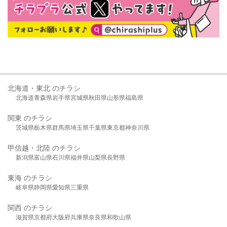
北海道・東北 のチラシ
北海道
青森県
岩手県
宮城県
秋田県
山形県
福島県
関東 のチラシ
茨城県
栃木県
群馬県
埼玉県
千葉県
東京都
神奈川県
甲信越・北陸 のチラシ
新潟県
富山県
石川県
福井県
山梨県
長野県
東海 のチラシ
岐阜県
静岡県
愛知県
三重県
関西 のチラシ
滋賀県
京都府
大阪府
兵庫県
奈良県
和歌山県