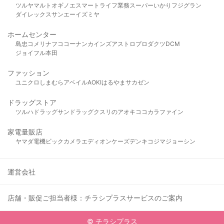
ツルヤ
マルト
オギノ
エスマート
ライフ
業務スーパー
いかり
フジグラン
ダイレックス
サンエー
イズミヤ
ホームセンター
島忠
コメリ
ナフコ
コーナン
カインズ
アストロプロダクツ
DCM
ジョイフル本田
ファッション
ユニクロ
しまむら
アベイル
AOKI
はるやま
サカゼン
ドラッグストア
ツルハドラッグ
サンドラッグ
クスリのアオキ
ココカラファイン
家電量販店
ヤマダ電機
ビックカメラ
エディオン
ケーズデンキ
コジマ
ジョーシン
運営会社
店舗・販促ご担当者様：チラシプラスサービスのご案内
© チラシプラス