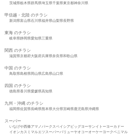
茨城県
栃木県
群馬県
埼玉県
千葉県
東京都
神奈川県
甲信越・北陸 のチラシ
新潟県
富山県
石川県
福井県
山梨県
長野県
東海 のチラシ
岐阜県
静岡県
愛知県
三重県
関西 のチラシ
滋賀県
京都府
大阪府
兵庫県
奈良県
和歌山県
中国 のチラシ
鳥取県
島根県
岡山県
広島県
山口県
四国 のチラシ
徳島県
香川県
愛媛県
高知県
九州・沖縄 のチラシ
福岡県
佐賀県
長崎県
熊本県
大分県
宮崎県
鹿児島県
沖縄県
スーパー
いなげや
西條
アマノパークス
ベイシア
ビッグヨーサン
イトーヨーカドー
イオン
カスミ
マルエツ
スーパーバリュー
ヤオコー
オーケー
ヨークベニマル