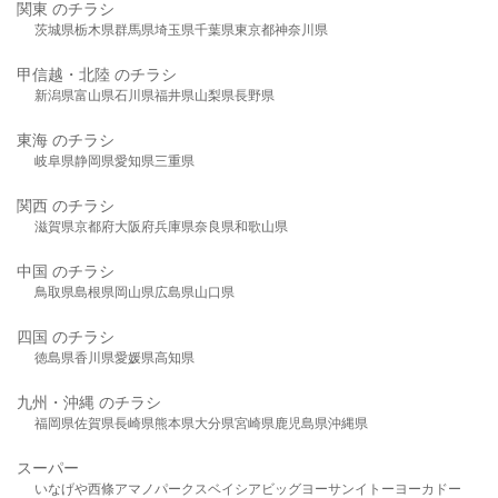
関東 のチラシ
茨城県
栃木県
群馬県
埼玉県
千葉県
東京都
神奈川県
甲信越・北陸 のチラシ
新潟県
富山県
石川県
福井県
山梨県
長野県
東海 のチラシ
岐阜県
静岡県
愛知県
三重県
関西 のチラシ
滋賀県
京都府
大阪府
兵庫県
奈良県
和歌山県
中国 のチラシ
鳥取県
島根県
岡山県
広島県
山口県
四国 のチラシ
徳島県
香川県
愛媛県
高知県
九州・沖縄 のチラシ
福岡県
佐賀県
長崎県
熊本県
大分県
宮崎県
鹿児島県
沖縄県
スーパー
いなげや
西條
アマノパークス
ベイシア
ビッグヨーサン
イトーヨーカドー