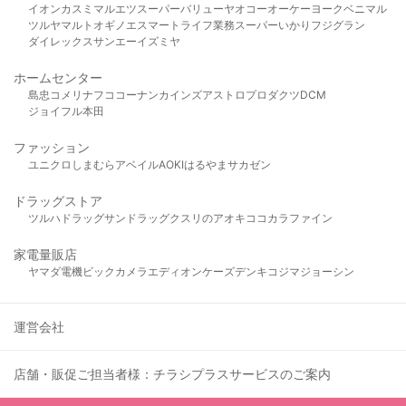
イオン
カスミ
マルエツ
スーパーバリュー
ヤオコー
オーケー
ヨークベニマル
ツルヤ
マルト
オギノ
エスマート
ライフ
業務スーパー
いかり
フジグラン
ダイレックス
サンエー
イズミヤ
ホームセンター
島忠
コメリ
ナフコ
コーナン
カインズ
アストロプロダクツ
DCM
ジョイフル本田
ファッション
ユニクロ
しまむら
アベイル
AOKI
はるやま
サカゼン
ドラッグストア
ツルハドラッグ
サンドラッグ
クスリのアオキ
ココカラファイン
家電量販店
ヤマダ電機
ビックカメラ
エディオン
ケーズデンキ
コジマ
ジョーシン
運営会社
店舗・販促ご担当者様：チラシプラスサービスのご案内