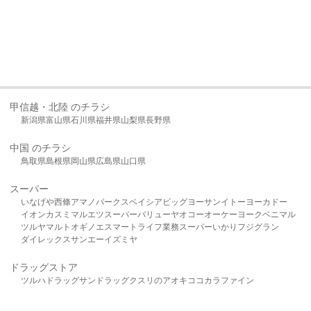
甲信越・北陸 のチラシ
新潟県
富山県
石川県
福井県
山梨県
長野県
中国 のチラシ
鳥取県
島根県
岡山県
広島県
山口県
スーパー
いなげや
西條
アマノパークス
ベイシア
ビッグヨーサン
イトーヨーカドー
イオン
カスミ
マルエツ
スーパーバリュー
ヤオコー
オーケー
ヨークベニマル
ツルヤ
マルト
オギノ
エスマート
ライフ
業務スーパー
いかり
フジグラン
ダイレックス
サンエー
イズミヤ
ドラッグストア
ツルハドラッグ
サンドラッグ
クスリのアオキ
ココカラファイン