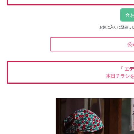
お気に入りに登録し
公
「
エデ
本日チラシ