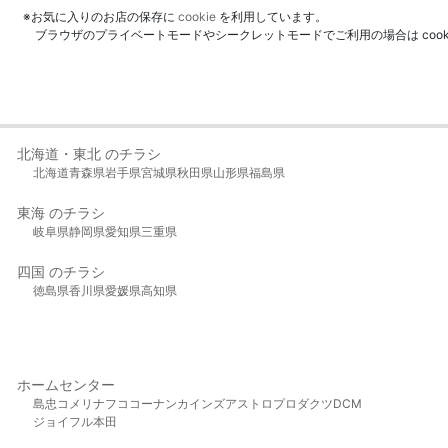
※お気に入りのお店の保存に
cookie
を利用しています。
ブラウザのプライベートモードやシークレットモードでご利用の場合は coo
北海道・東北 のチラシ
北海道
青森県
岩手県
宮城県
秋田県
山形県
福島県
東海 のチラシ
岐阜県
静岡県
愛知県
三重県
四国 のチラシ
徳島県
香川県
愛媛県
高知県
ホームセンター
島忠
コメリ
ナフコ
コーナン
カインズ
アストロプロダクツ
DCM
ジョイフル本田