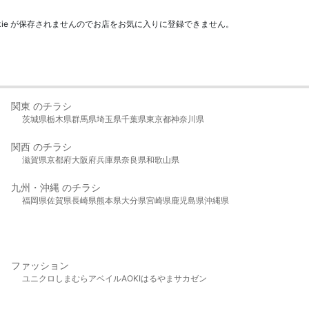
kie が保存されませんのでお店をお気に入りに登録できません。
関東 のチラシ
茨城県
栃木県
群馬県
埼玉県
千葉県
東京都
神奈川県
関西 のチラシ
滋賀県
京都府
大阪府
兵庫県
奈良県
和歌山県
九州・沖縄 のチラシ
福岡県
佐賀県
長崎県
熊本県
大分県
宮崎県
鹿児島県
沖縄県
ファッション
ユニクロ
しまむら
アベイル
AOKI
はるやま
サカゼン