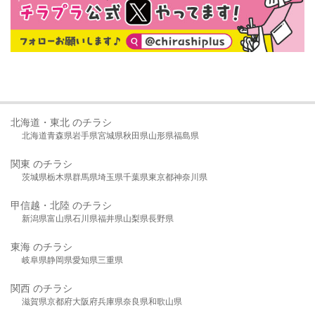
北海道・東北 のチラシ
北海道
青森県
岩手県
宮城県
秋田県
山形県
福島県
関東 のチラシ
茨城県
栃木県
群馬県
埼玉県
千葉県
東京都
神奈川県
甲信越・北陸 のチラシ
新潟県
富山県
石川県
福井県
山梨県
長野県
東海 のチラシ
岐阜県
静岡県
愛知県
三重県
関西 のチラシ
滋賀県
京都府
大阪府
兵庫県
奈良県
和歌山県