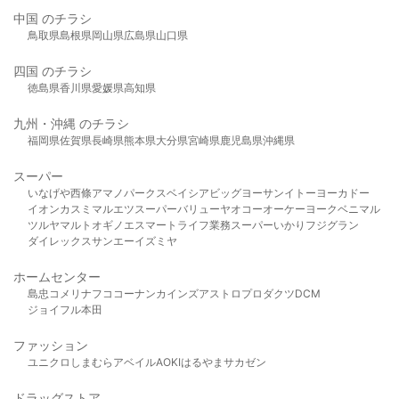
中国 のチラシ
鳥取県
島根県
岡山県
広島県
山口県
四国 のチラシ
徳島県
香川県
愛媛県
高知県
九州・沖縄 のチラシ
福岡県
佐賀県
長崎県
熊本県
大分県
宮崎県
鹿児島県
沖縄県
スーパー
いなげや
西條
アマノパークス
ベイシア
ビッグヨーサン
イトーヨーカドー
イオン
カスミ
マルエツ
スーパーバリュー
ヤオコー
オーケー
ヨークベニマル
ツルヤ
マルト
オギノ
エスマート
ライフ
業務スーパー
いかり
フジグラン
ダイレックス
サンエー
イズミヤ
ホームセンター
島忠
コメリ
ナフコ
コーナン
カインズ
アストロプロダクツ
DCM
ジョイフル本田
ファッション
ユニクロ
しまむら
アベイル
AOKI
はるやま
サカゼン
ドラッグストア