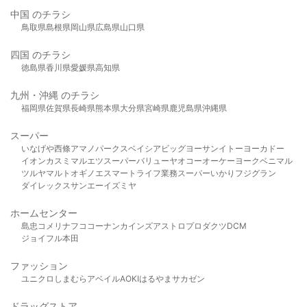
中国 のチラシ
鳥取県
島根県
岡山県
広島県
山口県
四国 のチラシ
徳島県
香川県
愛媛県
高知県
九州・沖縄 のチラシ
福岡県
佐賀県
長崎県
熊本県
大分県
宮崎県
鹿児島県
沖縄県
スーパー
いなげや
西條
アマノパークス
ベイシア
ビッグヨーサン
イトーヨーカドー
イオン
カスミ
マルエツ
スーパーバリュー
ヤオコー
オーケー
ヨークベニマル
ツルヤ
マルト
オギノ
エスマート
ライフ
業務スーパー
いかり
フジグラン
ダイレックス
サンエー
イズミヤ
ホームセンター
島忠
コメリ
ナフコ
コーナン
カインズ
アストロプロダクツ
DCM
ジョイフル本田
ファッション
ユニクロ
しまむら
アベイル
AOKI
はるやま
サカゼン
ドラッグストア