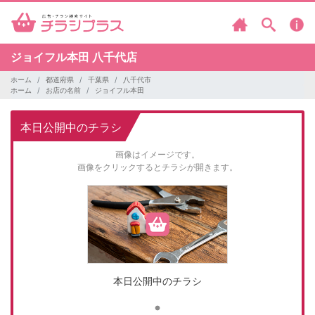
ジョイフル本田
八千代店
ホーム
都道府県
千葉県
八千代市
ホーム
お店の名前
ジョイフル本田
本日公開中のチラシ
画像はイメージです。
画像をクリックするとチラシが開きます。
本日公開中のチラシ