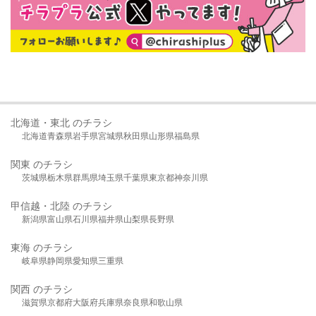
北海道・東北 のチラシ
北海道
青森県
岩手県
宮城県
秋田県
山形県
福島県
関東 のチラシ
茨城県
栃木県
群馬県
埼玉県
千葉県
東京都
神奈川県
甲信越・北陸 のチラシ
新潟県
富山県
石川県
福井県
山梨県
長野県
東海 のチラシ
岐阜県
静岡県
愛知県
三重県
関西 のチラシ
滋賀県
京都府
大阪府
兵庫県
奈良県
和歌山県