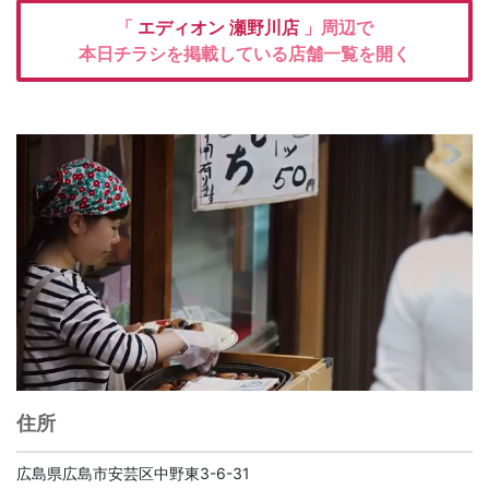
「
エディオン
瀬野川店
」周辺で
本日チラシを掲載している店舗一覧を開く
住所
広島県広島市安芸区中野東3-6-31