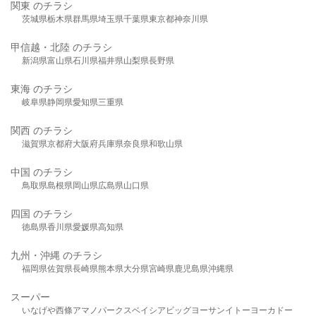
関東 のチラシ
茨城県
栃木県
群馬県
埼玉県
千葉県
東京都
神奈川県
甲信越・北陸 のチラシ
新潟県
富山県
石川県
福井県
山梨県
長野県
東海 のチラシ
岐阜県
静岡県
愛知県
三重県
関西 のチラシ
滋賀県
京都府
大阪府
兵庫県
奈良県
和歌山県
中国 のチラシ
鳥取県
島根県
岡山県
広島県
山口県
四国 のチラシ
徳島県
香川県
愛媛県
高知県
九州・沖縄 のチラシ
福岡県
佐賀県
長崎県
熊本県
大分県
宮崎県
鹿児島県
沖縄県
スーパー
いなげや
西條
アマノパークス
ベイシア
ビッグヨーサン
イトーヨーカドー