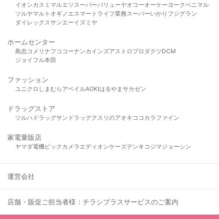
イオン
カスミ
マルエツ
スーパーバリュー
ヤオコー
オーケー
ヨークベニマル
ツルヤ
マルト
オギノ
エスマート
ライフ
業務スーパー
いかり
フジグラン
ダイレックス
サンエー
イズミヤ
ホームセンター
島忠
コメリ
ナフコ
コーナン
カインズ
アストロプロダクツ
DCM
ジョイフル本田
ファッション
ユニクロ
しまむら
アベイル
AOKI
はるやま
サカゼン
ドラッグストア
ツルハドラッグ
サンドラッグ
クスリのアオキ
ココカラファイン
家電量販店
ヤマダ電機
ビックカメラ
エディオン
ケーズデンキ
コジマ
ジョーシン
運営会社
店舗・販促ご担当者様：チラシプラスサービスのご案内