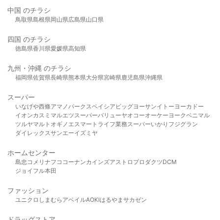
中国 のチラシ
鳥取県
島根県
岡山県
広島県
山口県
四国 のチラシ
徳島県
香川県
愛媛県
高知県
九州・沖縄 のチラシ
福岡県
佐賀県
長崎県
熊本県
大分県
宮崎県
鹿児島県
沖縄県
スーパー
いなげや
西條
アマノパークス
ベイシア
ビッグヨーサン
イトーヨーカドー
イオン
カスミ
マルエツ
スーパーバリュー
ヤオコー
オーケー
ヨークベニマル
ツルヤ
マルト
オギノ
エスマート
ライフ
業務スーパー
いかり
フジグラン
ダイレックス
サンエー
イズミヤ
ホームセンター
島忠
コメリ
ナフコ
コーナン
カインズ
アストロプロダクツ
DCM
ジョイフル本田
ファッション
ユニクロ
しまむら
アベイル
AOKI
はるやま
サカゼン
ドラッグストア