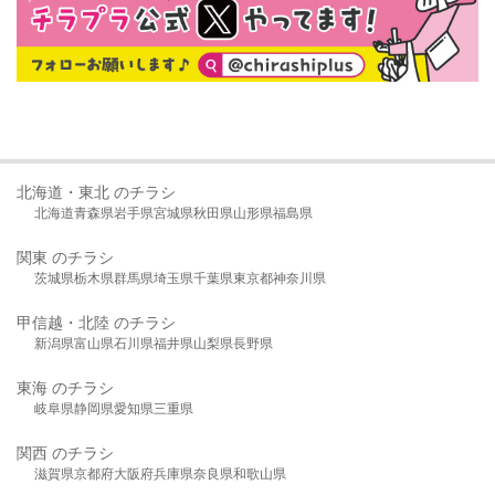
北海道・東北 のチラシ
北海道
青森県
岩手県
宮城県
秋田県
山形県
福島県
関東 のチラシ
茨城県
栃木県
群馬県
埼玉県
千葉県
東京都
神奈川県
甲信越・北陸 のチラシ
新潟県
富山県
石川県
福井県
山梨県
長野県
東海 のチラシ
岐阜県
静岡県
愛知県
三重県
関西 のチラシ
滋賀県
京都府
大阪府
兵庫県
奈良県
和歌山県