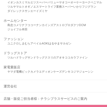
イオン
カスミ
マルエツ
スーパーバリュー
ヤオコー
オーケー
ヨークベニマル
ツルヤ
マルト
オギノ
エスマート
ライフ
業務スーパー
いかり
フジグラン
ダイレックス
サンエー
イズミヤ
ホームセンター
島忠
コメリ
ナフコ
コーナン
カインズ
アストロプロダクツ
DCM
ジョイフル本田
ファッション
ユニクロ
しまむら
アベイル
AOKI
はるやま
サカゼン
ドラッグストア
ツルハドラッグ
サンドラッグ
クスリのアオキ
ココカラファイン
家電量販店
ヤマダ電機
ビックカメラ
エディオン
ケーズデンキ
コジマ
ジョーシン
運営会社
店舗・販促ご担当者様：チラシプラスサービスのご案内