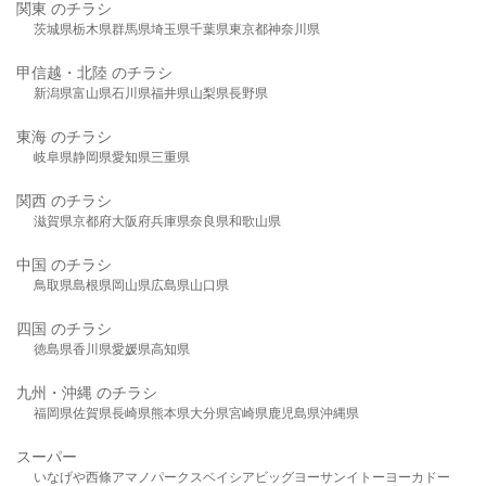
関東 のチラシ
茨城県
栃木県
群馬県
埼玉県
千葉県
東京都
神奈川県
甲信越・北陸 のチラシ
新潟県
富山県
石川県
福井県
山梨県
長野県
東海 のチラシ
岐阜県
静岡県
愛知県
三重県
関西 のチラシ
滋賀県
京都府
大阪府
兵庫県
奈良県
和歌山県
中国 のチラシ
鳥取県
島根県
岡山県
広島県
山口県
四国 のチラシ
徳島県
香川県
愛媛県
高知県
九州・沖縄 のチラシ
福岡県
佐賀県
長崎県
熊本県
大分県
宮崎県
鹿児島県
沖縄県
スーパー
いなげや
西條
アマノパークス
ベイシア
ビッグヨーサン
イトーヨーカドー