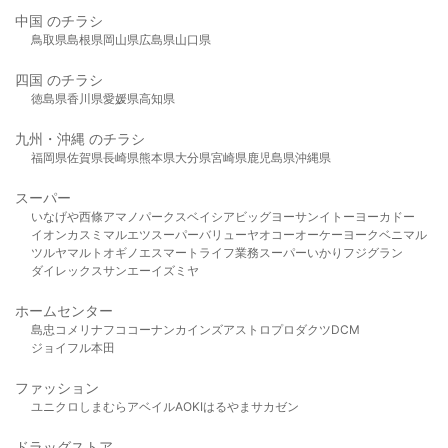
中国 のチラシ
鳥取県
島根県
岡山県
広島県
山口県
四国 のチラシ
徳島県
香川県
愛媛県
高知県
九州・沖縄 のチラシ
福岡県
佐賀県
長崎県
熊本県
大分県
宮崎県
鹿児島県
沖縄県
スーパー
いなげや
西條
アマノパークス
ベイシア
ビッグヨーサン
イトーヨーカドー
イオン
カスミ
マルエツ
スーパーバリュー
ヤオコー
オーケー
ヨークベニマル
ツルヤ
マルト
オギノ
エスマート
ライフ
業務スーパー
いかり
フジグラン
ダイレックス
サンエー
イズミヤ
ホームセンター
島忠
コメリ
ナフコ
コーナン
カインズ
アストロプロダクツ
DCM
ジョイフル本田
ファッション
ユニクロ
しまむら
アベイル
AOKI
はるやま
サカゼン
ドラッグストア