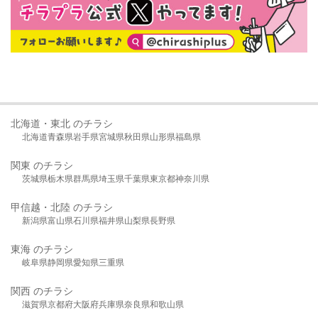
北海道・東北 のチラシ
北海道
青森県
岩手県
宮城県
秋田県
山形県
福島県
関東 のチラシ
茨城県
栃木県
群馬県
埼玉県
千葉県
東京都
神奈川県
甲信越・北陸 のチラシ
新潟県
富山県
石川県
福井県
山梨県
長野県
東海 のチラシ
岐阜県
静岡県
愛知県
三重県
関西 のチラシ
滋賀県
京都府
大阪府
兵庫県
奈良県
和歌山県