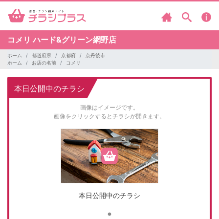
コメリ
ハード&グリーン網野店
ホーム
都道府県
京都府
京丹後市
ホーム
お店の名前
コメリ
本日公開中のチラシ
画像はイメージです。
画像をクリックするとチラシが開きます。
本日公開中のチラシ